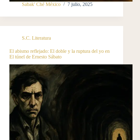
Sabak' Ché México
7 julio, 2025
S.C. Literatura
El abismo reflejado: El doble y la ruptura del yo en
El túnel de Ernesto Sábato