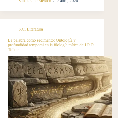
Sabak' Ché México
7 abril, 2026
S.C. Literatura
La palabra como sedimento: Ontología y
profundidad temporal en la filología mítica de J.R.R.
Tolkien