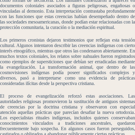
como formas de hechicería. Los nahuales comenzaron a aparecer en
documentos coloniales asociados a figuras peligrosas, engañosas o
vinculadas al demonio. Esta interpretación contrastaba profundamente
con las funciones que estas creencias habían desempeñado dentro de
las sociedades mesoamericanas, donde podían estar relacionadas con la
protección comunitaria, la curación o la mediación espiritual.
Los primeros cronistas dejaron testimonios que reflejan esta tensión
cultural. Algunos intentaron describir las creencias indígenas con cierto
interés etnográfico, mientras que otros las condenaron abiertamente. En
muchos textos coloniales, los relatos sobre nahuales fueron registrados
como ejemplos de supersticiones que debían ser erradicadas mediante
la evangelización. La transformación animal, que dentro de las
cosmovisiones indígenas podía poseer significados complejos y
diversos, pasó a interpretarse como una evidencia de prácticas
consideradas ilícitas desde la perspectiva cristiana.
El proceso de evangelización reforzó estas asociaciones. Las
autoridades religiosas promovieron la sustitución de antiguos sistemas
de creencias por la doctrina cristiana y observaron con especial
atención aquellas prácticas que parecían desafiar la nueva ortodoxia.
Los especialistas rituales indígenas, incluidos quienes conservaban
conocimientos vinculados a tradiciones ancestrales, quedaron
frecuentemente bajo sospecha. En algunos casos fueron perseguidos,
castigados o obligados a abandonar públicamente ciertas prácticas.