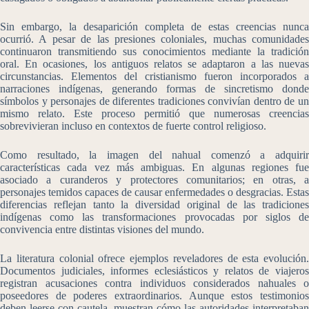
Sin embargo, la desaparición completa de estas creencias nunca
ocurrió. A pesar de las presiones coloniales, muchas comunidades
continuaron transmitiendo sus conocimientos mediante la tradición
oral. En ocasiones, los antiguos relatos se adaptaron a las nuevas
circunstancias. Elementos del cristianismo fueron incorporados a
narraciones indígenas, generando formas de sincretismo donde
símbolos y personajes de diferentes tradiciones convivían dentro de un
mismo relato. Este proceso permitió que numerosas creencias
sobrevivieran incluso en contextos de fuerte control religioso.
Como resultado, la imagen del nahual comenzó a adquirir
características cada vez más ambiguas. En algunas regiones fue
asociado a curanderos y protectores comunitarios; en otras, a
personajes temidos capaces de causar enfermedades o desgracias. Estas
diferencias reflejan tanto la diversidad original de las tradiciones
indígenas como las transformaciones provocadas por siglos de
convivencia entre distintas visiones del mundo.
La literatura colonial ofrece ejemplos reveladores de esta evolución.
Documentos judiciales, informes eclesiásticos y relatos de viajeros
registran acusaciones contra individuos considerados nahuales o
poseedores de poderes extraordinarios. Aunque estos testimonios
deben leerse con cautela, muestran cómo las autoridades interpretaban