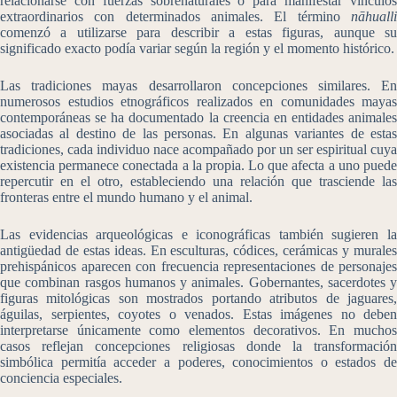
relacionarse con fuerzas sobrenaturales o para manifestar vínculos
extraordinarios con determinados animales. El término
nāhualli
comenzó a utilizarse para describir a estas figuras, aunque su
significado exacto podía variar según la región y el momento histórico.
Las tradiciones mayas desarrollaron concepciones similares. En
numerosos estudios etnográficos realizados en comunidades mayas
contemporáneas se ha documentado la creencia en entidades animales
asociadas al destino de las personas. En algunas variantes de estas
tradiciones, cada individuo nace acompañado por un ser espiritual cuya
existencia permanece conectada a la propia. Lo que afecta a uno puede
repercutir en el otro, estableciendo una relación que trasciende las
fronteras entre el mundo humano y el animal.
Las evidencias arqueológicas e iconográficas también sugieren la
antigüedad de estas ideas. En esculturas, códices, cerámicas y murales
prehispánicos aparecen con frecuencia representaciones de personajes
que combinan rasgos humanos y animales. Gobernantes, sacerdotes y
figuras mitológicas son mostrados portando atributos de jaguares,
águilas, serpientes, coyotes o venados. Estas imágenes no deben
interpretarse únicamente como elementos decorativos. En muchos
casos reflejan concepciones religiosas donde la transformación
simbólica permitía acceder a poderes, conocimientos o estados de
conciencia especiales.