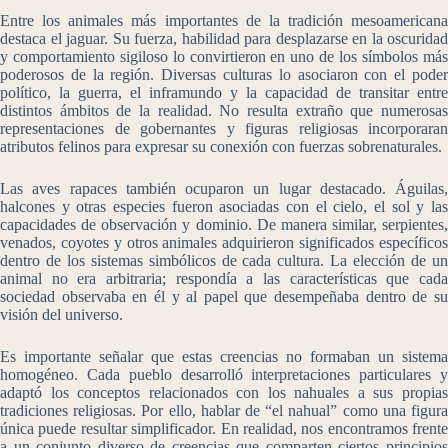
Entre los animales más importantes de la tradición mesoamericana
destaca el jaguar. Su fuerza, habilidad para desplazarse en la oscuridad
y comportamiento sigiloso lo convirtieron en uno de los símbolos más
poderosos de la región. Diversas culturas lo asociaron con el poder
político, la guerra, el inframundo y la capacidad de transitar entre
distintos ámbitos de la realidad. No resulta extraño que numerosas
representaciones de gobernantes y figuras religiosas incorporaran
atributos felinos para expresar su conexión con fuerzas sobrenaturales.
Las aves rapaces también ocuparon un lugar destacado. Águilas,
halcones y otras especies fueron asociadas con el cielo, el sol y las
capacidades de observación y dominio. De manera similar, serpientes,
venados, coyotes y otros animales adquirieron significados específicos
dentro de los sistemas simbólicos de cada cultura. La elección de un
animal no era arbitraria; respondía a las características que cada
sociedad observaba en él y al papel que desempeñaba dentro de su
visión del universo.
Es importante señalar que estas creencias no formaban un sistema
homogéneo. Cada pueblo desarrolló interpretaciones particulares y
adaptó los conceptos relacionados con los nahuales a sus propias
tradiciones religiosas. Por ello, hablar de “el nahual” como una figura
única puede resultar simplificador. En realidad, nos encontramos frente
a un conjunto diverso de creencias que comparten ciertos principios