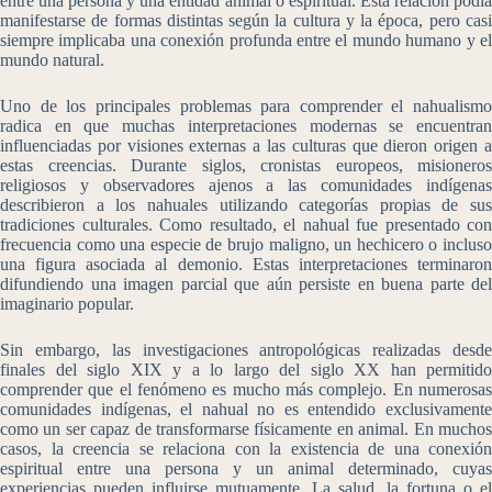
entre una persona y una entidad animal o espiritual. Esta relación podía
manifestarse de formas distintas según la cultura y la época, pero casi
siempre implicaba una conexión profunda entre el mundo humano y el
mundo natural.
Uno de los principales problemas para comprender el nahualismo
radica en que muchas interpretaciones modernas se encuentran
influenciadas por visiones externas a las culturas que dieron origen a
estas creencias. Durante siglos, cronistas europeos, misioneros
religiosos y observadores ajenos a las comunidades indígenas
describieron a los nahuales utilizando categorías propias de sus
tradiciones culturales. Como resultado, el nahual fue presentado con
frecuencia como una especie de brujo maligno, un hechicero o incluso
una figura asociada al demonio. Estas interpretaciones terminaron
difundiendo una imagen parcial que aún persiste en buena parte del
imaginario popular.
Sin embargo, las investigaciones antropológicas realizadas desde
finales del siglo XIX y a lo largo del siglo XX han permitido
comprender que el fenómeno es mucho más complejo. En numerosas
comunidades indígenas, el nahual no es entendido exclusivamente
como un ser capaz de transformarse físicamente en animal. En muchos
casos, la creencia se relaciona con la existencia de una conexión
espiritual entre una persona y un animal determinado, cuyas
experiencias pueden influirse mutuamente. La salud, la fortuna o el