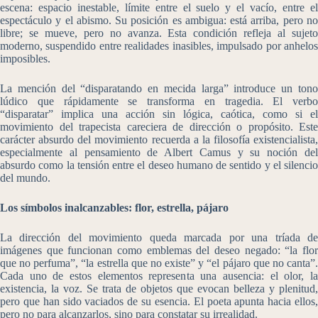
escena: espacio inestable, límite entre el suelo y el vacío, entre el
espectáculo y el abismo. Su posición es ambigua: está arriba, pero no
libre; se mueve, pero no avanza. Esta condición refleja al sujeto
moderno, suspendido entre realidades inasibles, impulsado por anhelos
imposibles.
La mención del “disparatando en mecida larga” introduce un tono
lúdico que rápidamente se transforma en tragedia. El verbo
“disparatar” implica una acción sin lógica, caótica, como si el
movimiento del trapecista careciera de dirección o propósito. Este
carácter absurdo del movimiento recuerda a la filosofía existencialista,
especialmente al pensamiento de Albert Camus y su noción del
absurdo como la tensión entre el deseo humano de sentido y el silencio
del mundo.
Los símbolos inalcanzables: flor, estrella, pájaro
La dirección del movimiento queda marcada por una tríada de
imágenes que funcionan como emblemas del deseo negado: “la flor
que no perfuma”, “la estrella que no existe” y “el pájaro que no canta”.
Cada uno de estos elementos representa una ausencia: el olor, la
existencia, la voz. Se trata de objetos que evocan belleza y plenitud,
pero que han sido vaciados de su esencia. El poeta apunta hacia ellos,
pero no para alcanzarlos, sino para constatar su irrealidad.