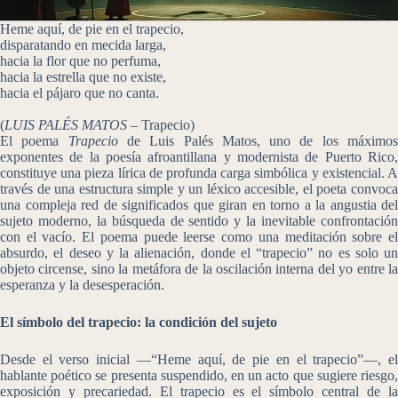
Heme aquí, de pie en el trapecio,
disparatando en mecida larga,
hacia la flor que no perfuma,
hacia la estrella que no existe,
hacia el pájaro que no canta.
(
LUIS PALÉS MATOS –
Trapecio)
El poema
Trapecio
de Luis Palés Matos, uno de los máximo
exponentes de la poesía afroantillana y modernista de Puerto Rico,
constituye una pieza lírica de profunda carga simbólica y existencial. A
través de una estructura simple y un léxico accesible, el poeta convoca
una compleja red de significados que giran en torno a la angustia del
sujeto moderno, la búsqueda de sentido y la inevitable confrontación
con el vacío. El poema puede leerse como una meditación sobre el
absurdo, el deseo y la alienación, donde el “trapecio” no es solo un
objeto circense, sino la metáfora de la oscilación interna del yo entre la
esperanza y la desesperación.
El símbolo del trapecio: la condición del sujeto
Desde el verso inicial —“Heme aquí, de pie en el trapecio”—, el
hablante poético se presenta suspendido, en un acto que sugiere riesgo,
exposición y precariedad. El trapecio es el símbolo central de la