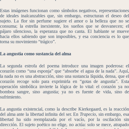
Estas imágenes funcionan como símbolos negativos, representaciones
de ideales inalcanzables que, sin embargo, estructuran el deseo del
sujeto. La flor sin perfume sugiere el amor o la belleza que no se
consuma; la estrella inexistente, los sueños que se desvanecen; el
pájaro silencioso, la esperanza que no canta. El hablante se mueve
hacia ellos sabiendo que son imposibles, y esa conciencia es lo que
torna su movimiento “trágico”.
La angustia como sustancia del alma
La segunda estrofa del poema introduce una imagen poderosa: el
corazón como “una esponja” que “absorbe el agua de la nada”. Aquí,
la nada no es una abstracción, sino una sustancia líquida, densa, que el
corazón recoge solo para exprimirla en “gotas de angustia”. Esta
operación simbólica invierte la lógica de lo vital: el corazón ya no
bombea sangre, sino angustia; ya no es fuente de vida, sino de
sufrimiento.
La angustia existencial, como la describe Kierkegaard, es la reacción
del alma ante la libertad infinita del ser. En
Trapecio
, sin embargo, esa
libertad ha sido reemplazada por el vacío, por la oscilación sin
dirección. El sujeto poético no elige, no actúa: solo se mece, atrapado