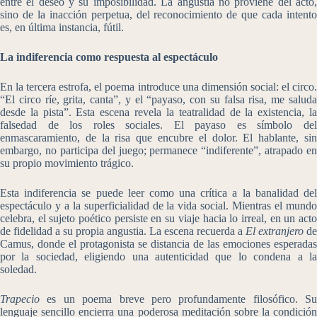
entre el deseo y su imposibilidad. La angustia no proviene del acto,
sino de la inacción perpetua, del reconocimiento de que cada intento
es, en última instancia, fútil.
La indiferencia como respuesta al espectáculo
En la tercera estrofa, el poema introduce una dimensión social: el circo.
“El circo ríe, grita, canta”, y el “payaso, con su falsa risa, me saluda
desde la pista”. Esta escena revela la teatralidad de la existencia, la
falsedad de los roles sociales. El payaso es símbolo del
enmascaramiento, de la risa que encubre el dolor. El hablante, sin
embargo, no participa del juego; permanece “indiferente”, atrapado en
su propio movimiento trágico.
Esta indiferencia se puede leer como una crítica a la banalidad del
espectáculo y a la superficialidad de la vida social. Mientras el mundo
celebra, el sujeto poético persiste en su viaje hacia lo irreal, en un acto
de fidelidad a su propia angustia. La escena recuerda a
El extranjero
de
Camus, donde el protagonista se distancia de las emociones esperadas
por la sociedad, eligiendo una autenticidad que lo condena a la
soledad.
Trapecio
es un poema breve pero profundamente filosófico. Su
lenguaje sencillo encierra una poderosa meditación sobre la condición