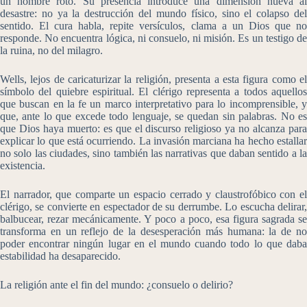
un hombre roto. Su presencia introduce una dimensión nueva al
desastre: no ya la destrucción del mundo físico, sino el colapso del
sentido. El cura habla, repite versículos, clama a un Dios que no
responde. No encuentra lógica, ni consuelo, ni misión. Es un testigo de
la ruina, no del milagro.
Wells, lejos de caricaturizar la religión, presenta a esta figura como el
símbolo del quiebre espiritual. El clérigo representa a todos aquellos
que buscan en la fe un marco interpretativo para lo incomprensible, y
que, ante lo que excede todo lenguaje, se quedan sin palabras. No es
que Dios haya muerto: es que el discurso religioso ya no alcanza para
explicar lo que está ocurriendo. La invasión marciana ha hecho estallar
no solo las ciudades, sino también las narrativas que daban sentido a la
existencia.
El narrador, que comparte un espacio cerrado y claustrofóbico con el
clérigo, se convierte en espectador de su derrumbe. Lo escucha delirar,
balbucear, rezar mecánicamente. Y poco a poco, esa figura sagrada se
transforma en un reflejo de la desesperación más humana: la de no
poder encontrar ningún lugar en el mundo cuando todo lo que daba
estabilidad ha desaparecido.
La religión ante el fin del mundo: ¿consuelo o delirio?