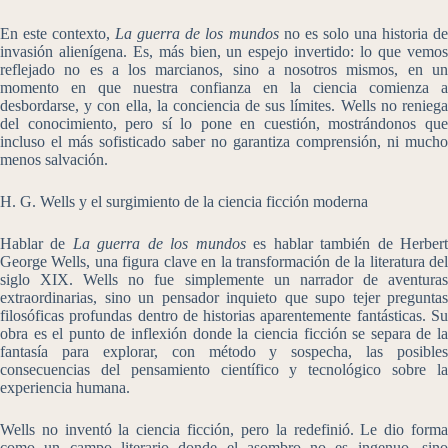
En este contexto,
La guerra de los mundos
no es solo una historia d
invasión alienígena. Es, más bien, un espejo invertido: lo que vemos
reflejado no es a los marcianos, sino a nosotros mismos, en un
momento en que nuestra confianza en la ciencia comienza a
desbordarse, y con ella, la conciencia de sus límites. Wells no reniega
del conocimiento, pero sí lo pone en cuestión, mostrándonos que
incluso el más sofisticado saber no garantiza comprensión, ni mucho
menos salvación.
H. G. Wells y el surgimiento de la ciencia ficción moderna
Hablar de
La guerra de los mundos
es hablar también de Herber
George Wells, una figura clave en la transformación de la literatura del
siglo XIX. Wells no fue simplemente un narrador de aventuras
extraordinarias, sino un pensador inquieto que supo tejer preguntas
filosóficas profundas dentro de historias aparentemente fantásticas. Su
obra es el punto de inflexión donde la ciencia ficción se separa de la
fantasía para explorar, con método y sospecha, las posibles
consecuencias del pensamiento científico y tecnológico sobre la
experiencia humana.
Wells no inventó la ciencia ficción, pero la redefinió. Le dio forma
como un campo literario donde el asombro no es ingenuo, sino