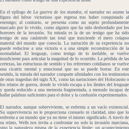
En el epílogo de
La guerra de los mundos
, el narrador no asume l
figura del héroe victorioso que regresa tras haber conquistado al
enemigo; al contrario, se presenta como un sujeto profundamente
marcado por lo vivido, como alguien que ha sido desbordado por los
horrores de la invasión. Su mirada es la de un testigo que ha sido
testigo de una catástrofe tan total que trasciende el mero colapso
material del mundo que conocía. La narración de su experiencia no
puede reducirse a una victoria o a una simple reconstrucción de la
normalidad. El lenguaje, como testigo de lo inefable, se vuelve
insuficiente para articular la magnitud de lo ocurrido. La pérdida de las
certezas, las estructuras de sentido y los referentes cotidianos se vuelve
una cicatriz mental y emocional que no se puede borrar. En este
sentido, la mirada del narrador comparte afinidades con los testimonios
de otras tragedias del siglo XX, como las narraciones del Holocausto o
los relatos de guerra, donde lo vivido escapa a los límites del lenguaje
y queda reducido a una memoria fragmentada, a menudo incapaz de
hallar palabras suficientes para el dolor y la confusión experimentados.
El narrador, aunque sobreviviente, se enfrenta a un vacío existencial.
Su supervivencia no le proporciona consuelo ni claridad, sino que lo
enfrenta a un mundo que ya no tiene el mismo significado. A través de
su relato, Wells nos invita a confrontar no solo la invasión marciana,
sino la naturaleza misma de la experiencia límite: un acontecimiento