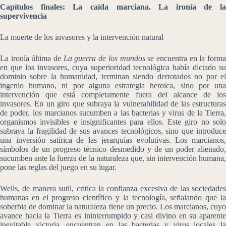
Capítulos finales: La caída marciana. La ironía de la
supervivencia
La muerte de los invasores y la intervención natural
La ironía última de
La guerra de los mundos
se encuentra en la form
en que los invasores, cuya superioridad tecnológica había dictado su
dominio sobre la humanidad, terminan siendo derrotados no por el
ingenio humano, ni por alguna estrategia heroica, sino por una
intervención que está completamente fuera del alcance de los
invasores. En un giro que subraya la vulnerabilidad de las estructuras
de poder, los marcianos sucumben a las bacterias y virus de la Tierra,
organismos invisibles e insignificantes para ellos. Este giro no solo
subraya la fragilidad de sus avances tecnológicos, sino que introduce
una inversión satírica de las jerarquías evolutivas. Los marcianos,
símbolos de un progreso técnico desmedido y de un poder alienado,
sucumben ante la fuerza de la naturaleza que, sin intervención humana,
pone las reglas del juego en su lugar.
Wells, de manera sutil, critica la confianza excesiva de las sociedades
humanas en el progreso científico y la tecnología, señalando que la
soberbia de dominar la naturaleza tiene un precio. Los marcianos, cuyo
avance hacia la Tierra es ininterrumpido y casi divino en su aparente
inevitable victoria, encuentran en las bacterias y virus locales la