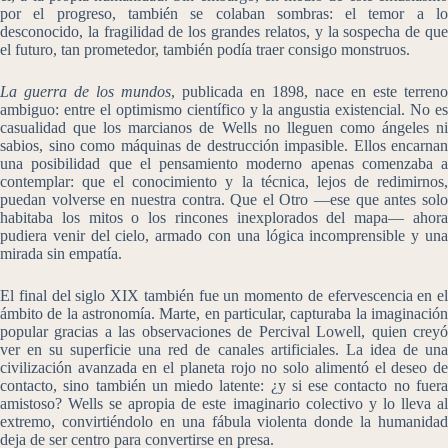
por el progreso, también se colaban sombras: el temor a lo
desconocido, la fragilidad de los grandes relatos, y la sospecha de que
el futuro, tan prometedor, también podía traer consigo monstruos.
La guerra de los mundos
, publicada en 1898, nace en este terreno
ambiguo: entre el optimismo científico y la angustia existencial. No es
casualidad que los marcianos de Wells no lleguen como ángeles ni
sabios, sino como máquinas de destrucción impasible. Ellos encarnan
una posibilidad que el pensamiento moderno apenas comenzaba a
contemplar: que el conocimiento y la técnica, lejos de redimirnos,
puedan volverse en nuestra contra. Que el Otro —ese que antes solo
habitaba los mitos o los rincones inexplorados del mapa— ahora
pudiera venir del cielo, armado con una lógica incomprensible y una
mirada sin empatía.
El final del siglo XIX también fue un momento de efervescencia en el
ámbito de la astronomía. Marte, en particular, capturaba la imaginación
popular gracias a las observaciones de Percival Lowell, quien creyó
ver en su superficie una red de canales artificiales. La idea de una
civilización avanzada en el planeta rojo no solo alimentó el deseo de
contacto, sino también un miedo latente: ¿y si ese contacto no fuera
amistoso? Wells se apropia de este imaginario colectivo y lo lleva al
extremo, convirtiéndolo en una fábula violenta donde la humanidad
deja de ser centro para convertirse en presa.