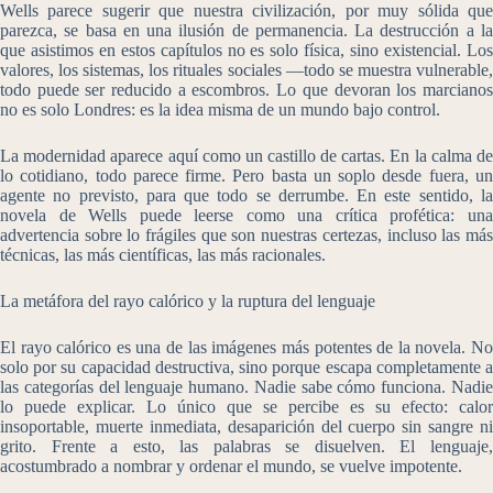
Wells parece sugerir que nuestra civilización, por muy sólida que
parezca, se basa en una ilusión de permanencia. La destrucción a la
que asistimos en estos capítulos no es solo física, sino existencial. Los
valores, los sistemas, los rituales sociales —todo se muestra vulnerable,
todo puede ser reducido a escombros. Lo que devoran los marcianos
no es solo Londres: es la idea misma de un mundo bajo control.
La modernidad aparece aquí como un castillo de cartas. En la calma de
lo cotidiano, todo parece firme. Pero basta un soplo desde fuera, un
agente no previsto, para que todo se derrumbe. En este sentido, la
novela de Wells puede leerse como una crítica profética: una
advertencia sobre lo frágiles que son nuestras certezas, incluso las más
técnicas, las más científicas, las más racionales.
La metáfora del rayo calórico y la ruptura del lenguaje
El rayo calórico es una de las imágenes más potentes de la novela. No
solo por su capacidad destructiva, sino porque escapa completamente a
las categorías del lenguaje humano. Nadie sabe cómo funciona. Nadie
lo puede explicar. Lo único que se percibe es su efecto: calor
insoportable, muerte inmediata, desaparición del cuerpo sin sangre ni
grito. Frente a esto, las palabras se disuelven. El lenguaje,
acostumbrado a nombrar y ordenar el mundo, se vuelve impotente.