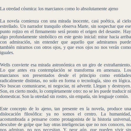
La otredad cósmica: los marcianos como lo absolutamente ajeno
La novela comienza con una mirada inocente, casi poética, al cielo
estrellado. Un narrador tranquilo observa Marte, sin sospechar que ese
punto rojizo en el firmamento será pronto el origen del desastre. Hay
algo profundamente simbólico en este gesto inicial: mirar hacia arriba
con admiración, sin entender que aquello que admiramos puede
también mirarnos con otros ojos, y que esos ojos no nos verán como
iguales.
Wells convierte esa mirada astronómica en un giro de extrañamiento.
Lo que antes era contemplación se transforma en amenaza. Los
marcianos son presentados desde el principio como entidades
radicalmente distintas, no solo en forma o tecnología, sino en lógica.
No buscan comunicarse, ni negociar, ni advertir. Llegan y destruyen.
Son, en cierto modo, lo completamente otro: no se les puede traducir ni
domesticar. Son la otredad sin rostro, sin empatía, sin lenguaje común.
Este concepto de lo ajeno, tan presente en la novela, produce una
dislocación filosófica: ya no somos el centro. La humanidad,
acostumbrada a pensarse como protagonista de la historia universal,
descubre de golpe que hay otras inteligencias que no nos conocen, no
nos admiran, no nos necesitan. Y, peor aún, que pueden vivir sin