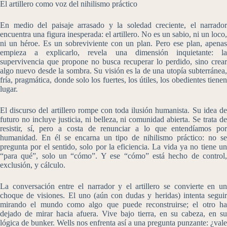
El artillero como voz del nihilismo práctico
En medio del paisaje arrasado y la soledad creciente, el narrador
encuentra una figura inesperada: el artillero. No es un sabio, ni un loco,
ni un héroe. Es un sobreviviente con un plan. Pero ese plan, apenas
empieza a explicarlo, revela una dimensión inquietante: la
supervivencia que propone no busca recuperar lo perdido, sino crear
algo nuevo desde la sombra. Su visión es la de una utopía subterránea,
fría, pragmática, donde solo los fuertes, los útiles, los obedientes tienen
lugar.
El discurso del artillero rompe con toda ilusión humanista. Su idea de
futuro no incluye justicia, ni belleza, ni comunidad abierta. Se trata de
resistir, sí, pero a costa de renunciar a lo que entendíamos por
humanidad. En él se encarna un tipo de nihilismo práctico: no se
pregunta por el sentido, solo por la eficiencia. La vida ya no tiene un
“para qué”, solo un “cómo”. Y ese “cómo” está hecho de control,
exclusión, y cálculo.
La conversación entre el narrador y el artillero se convierte en un
choque de visiones. El uno (aún con dudas y heridas) intenta seguir
mirando el mundo como algo que puede reconstruirse; el otro ha
dejado de mirar hacia afuera. Vive bajo tierra, en su cabeza, en su
lógica de bunker. Wells nos enfrenta así a una pregunta punzante: ¿vale