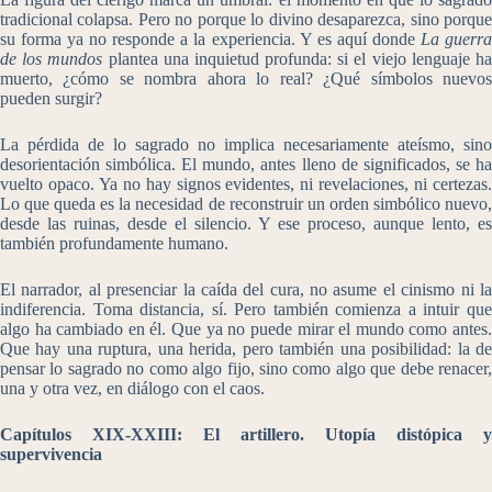
tradicional colapsa. Pero no porque lo divino desaparezca, sino porque
su forma ya no responde a la experiencia. Y es aquí donde
La guerr
de los mundos
plantea una inquietud profunda: si el viejo lenguaje h
muerto, ¿cómo se nombra ahora lo real? ¿Qué símbolos nuevos
pueden surgir?
La pérdida de lo sagrado no implica necesariamente ateísmo, sino
desorientación simbólica. El mundo, antes lleno de significados, se ha
vuelto opaco. Ya no hay signos evidentes, ni revelaciones, ni certezas.
Lo que queda es la necesidad de reconstruir un orden simbólico nuevo,
desde las ruinas, desde el silencio. Y ese proceso, aunque lento, es
también profundamente humano.
El narrador, al presenciar la caída del cura, no asume el cinismo ni la
indiferencia. Toma distancia, sí. Pero también comienza a intuir que
algo ha cambiado en él. Que ya no puede mirar el mundo como antes.
Que hay una ruptura, una herida, pero también una posibilidad: la de
pensar lo sagrado no como algo fijo, sino como algo que debe renacer,
una y otra vez, en diálogo con el caos.
Capítulos XIX-XXIII: El artillero. Utopía distópica y
supervivencia