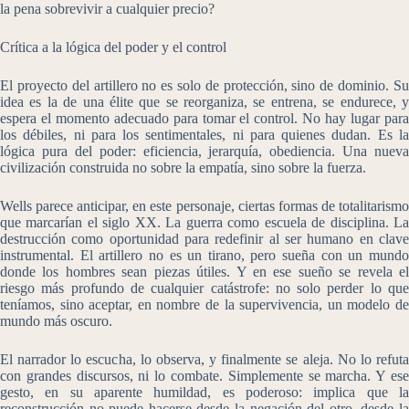
la pena sobrevivir a cualquier precio?
Crítica a la lógica del poder y el control
El proyecto del artillero no es solo de protección, sino de dominio. Su
idea es la de una élite que se reorganiza, se entrena, se endurece, y
espera el momento adecuado para tomar el control. No hay lugar para
los débiles, ni para los sentimentales, ni para quienes dudan. Es la
lógica pura del poder: eficiencia, jerarquía, obediencia. Una nueva
civilización construida no sobre la empatía, sino sobre la fuerza.
Wells parece anticipar, en este personaje, ciertas formas de totalitarismo
que marcarían el siglo XX. La guerra como escuela de disciplina. La
destrucción como oportunidad para redefinir al ser humano en clave
instrumental. El artillero no es un tirano, pero sueña con un mundo
donde los hombres sean piezas útiles. Y en ese sueño se revela el
riesgo más profundo de cualquier catástrofe: no solo perder lo que
teníamos, sino aceptar, en nombre de la supervivencia, un modelo de
mundo más oscuro.
El narrador lo escucha, lo observa, y finalmente se aleja. No lo refuta
con grandes discursos, ni lo combate. Simplemente se marcha. Y ese
gesto, en su aparente humildad, es poderoso: implica que la
reconstrucción no puede hacerse desde la negación del otro, desde la