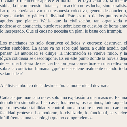
Y cuando finalmente aparece el horror —el rayo calórico, la muerte
súbita, la incomprensión total—, la reacción no es lucha, sino parálisis.
Lo que debería activar una respuesta colectiva, genera desconcierto,
fragmentación y pánico individual. Este es uno de los puntos más
agudos que plantea Wells: que la civilización, tan organizada y
poderosa en apariencia, puede resquebrajarse en cuestión de horas ante
lo inesperado. Que el caos no necesita un plan; le basta con irrumpir.
Los marcianos no solo destruyen edificios y cuerpos: destruyen el
orden simbólico. La gente ya no sabe qué hacer, a quién acudir, qué
pensar. La autoridad se diluye, la información se vuelve ruido, y la
lógica cotidiana se descompone. Es en este punto donde la novela deja
de ser una historia de ciencia ficción para convertirse en una reflexión
sobre la condición humana: ¿qué nos sostiene realmente cuando todo
se tambalea?
Análisis simbólico de la destrucción: la modernidad devorada
Cada ataque marciano no es solo una explosión o una masacre. Es una
demolición simbólica. Las casas, los trenes, los caminos, todo aquello
que representa estabilidad y control humano sobre el entorno, cae con
facilidad grotesca. Lo moderno, lo civilizado, lo funcional, se vuelve
inútil frente a una tecnología que no comprendemos.