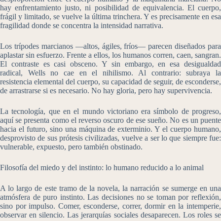
hay enfrentamiento justo, ni posibilidad de equivalencia. El cuerpo,
frágil y limitado, se vuelve la última trinchera. Y es precisamente en esa
fragilidad donde se concentra la intensidad narrativa.
Los trípodes marcianos —altos, ágiles, fríos— parecen diseñados para
aplastar sin esfuerzo. Frente a ellos, los humanos corren, caen, sangran.
El contraste es casi obsceno. Y sin embargo, en esa desigualdad
radical, Wells no cae en el nihilismo. Al contrario: subraya la
resistencia elemental del cuerpo, su capacidad de seguir, de esconderse,
de arrastrarse si es necesario. No hay gloria, pero hay supervivencia.
La tecnología, que en el mundo victoriano era símbolo de progreso,
aquí se presenta como el reverso oscuro de ese sueño. No es un puente
hacia el futuro, sino una máquina de exterminio. Y el cuerpo humano,
desprovisto de sus prótesis civilizadas, vuelve a ser lo que siempre fue:
vulnerable, expuesto, pero también obstinado.
Filosofía del miedo y del instinto: lo humano reducido a lo animal
A lo largo de este tramo de la novela, la narración se sumerge en una
atmósfera de puro instinto. Las decisiones no se toman por reflexión,
sino por impulso. Comer, esconderse, correr, dormir en la intemperie,
observar en silencio. Las jerarquías sociales desaparecen. Los roles se