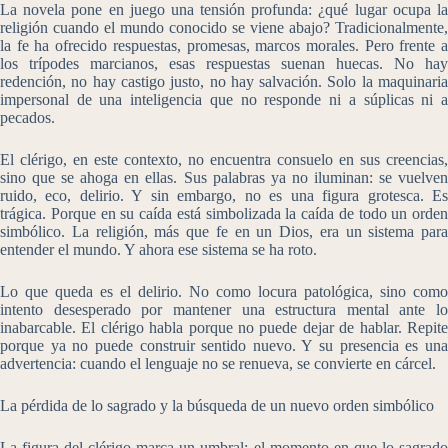
La novela pone en juego una tensión profunda: ¿qué lugar ocupa la
religión cuando el mundo conocido se viene abajo? Tradicionalmente,
la fe ha ofrecido respuestas, promesas, marcos morales. Pero frente a
los trípodes marcianos, esas respuestas suenan huecas. No hay
redención, no hay castigo justo, no hay salvación. Solo la maquinaria
impersonal de una inteligencia que no responde ni a súplicas ni a
pecados.
El clérigo, en este contexto, no encuentra consuelo en sus creencias,
sino que se ahoga en ellas. Sus palabras ya no iluminan: se vuelven
ruido, eco, delirio. Y sin embargo, no es una figura grotesca. Es
trágica. Porque en su caída está simbolizada la caída de todo un orden
simbólico. La religión, más que fe en un Dios, era un sistema para
entender el mundo. Y ahora ese sistema se ha roto.
Lo que queda es el delirio. No como locura patológica, sino como
intento desesperado por mantener una estructura mental ante lo
inabarcable. El clérigo habla porque no puede dejar de hablar. Repite
porque ya no puede construir sentido nuevo. Y su presencia es una
advertencia: cuando el lenguaje no se renueva, se convierte en cárcel.
La pérdida de lo sagrado y la búsqueda de un nuevo orden simbólico
La figura del clérigo marca un umbral: el momento en que lo sagrado