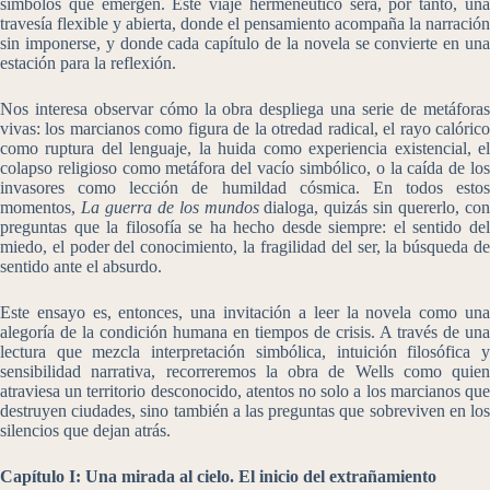
símbolos que emergen. Este viaje hermenéutico será, por tanto, una
travesía flexible y abierta, donde el pensamiento acompaña la narración
sin imponerse, y donde cada capítulo de la novela se convierte en una
estación para la reflexión.
Nos interesa observar cómo la obra despliega una serie de metáforas
vivas: los marcianos como figura de la otredad radical, el rayo calórico
como ruptura del lenguaje, la huida como experiencia existencial, el
colapso religioso como metáfora del vacío simbólico, o la caída de los
invasores como lección de humildad cósmica. En todos estos
momentos,
La guerra de los mundos
dialoga, quizás sin quererlo, co
preguntas que la filosofía se ha hecho desde siempre: el sentido del
miedo, el poder del conocimiento, la fragilidad del ser, la búsqueda de
sentido ante el absurdo.
Este ensayo es, entonces, una invitación a leer la novela como una
alegoría de la condición humana en tiempos de crisis. A través de una
lectura que mezcla interpretación simbólica, intuición filosófica y
sensibilidad narrativa, recorreremos la obra de Wells como quien
atraviesa un territorio desconocido, atentos no solo a los marcianos que
destruyen ciudades, sino también a las preguntas que sobreviven en los
silencios que dejan atrás.
Capítulo I: Una mirada al cielo. El inicio del extrañamiento