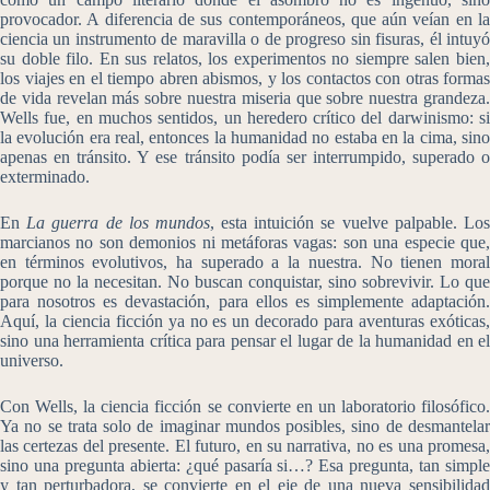
provocador. A diferencia de sus contemporáneos, que aún veían en la
ciencia un instrumento de maravilla o de progreso sin fisuras, él intuyó
su doble filo. En sus relatos, los experimentos no siempre salen bien,
los viajes en el tiempo abren abismos, y los contactos con otras formas
de vida revelan más sobre nuestra miseria que sobre nuestra grandeza.
Wells fue, en muchos sentidos, un heredero crítico del darwinismo: si
la evolución era real, entonces la humanidad no estaba en la cima, sino
apenas en tránsito. Y ese tránsito podía ser interrumpido, superado o
exterminado.
En
La guerra de los mundos
, esta intuición se vuelve palpable. Lo
marcianos no son demonios ni metáforas vagas: son una especie que,
en términos evolutivos, ha superado a la nuestra. No tienen moral
porque no la necesitan. No buscan conquistar, sino sobrevivir. Lo que
para nosotros es devastación, para ellos es simplemente adaptación.
Aquí, la ciencia ficción ya no es un decorado para aventuras exóticas,
sino una herramienta crítica para pensar el lugar de la humanidad en el
universo.
Con Wells, la ciencia ficción se convierte en un laboratorio filosófico.
Ya no se trata solo de imaginar mundos posibles, sino de desmantelar
las certezas del presente. El futuro, en su narrativa, no es una promesa,
sino una pregunta abierta: ¿qué pasaría si…? Esa pregunta, tan simple
y tan perturbadora, se convierte en el eje de una nueva sensibilidad