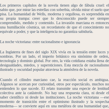
Los primeros capítulos de la novela tienen algo de fábula cruel: el
sabio que, por mirar las estrellas con soberbia, olvida mirar el suelo que
pisa. La humanidad de Wells, moderna y orgullosa, es sorprendida en
su propia trampa: creer que lo desconocido puede ser siempre
comprendido, medido y contenido. La invasión marciana es entonces
una humillación cósmica, un recordatorio de que el conocimiento no
equivale a poder, y que la inteligencia no garantiza sabiduría.
La noche victoriana: entre racionalismo e ignorancia
La Inglaterra de fines del siglo XIX vivía en la tensión entre luces y
sombras. Por un lado, el imperio británico era sinónimo de orden,
tecnología y dominio global. Por otro, la vida cotidiana estaba llena de
desigualdades, miedos, y supersticiones. Esta mezcla de racionalismo
ilustrado y oscuridad popular atraviesa la atmósfera de la novela.
Cuando el cilindro marciano cae, la reacción social es ambigua.
Algunos se acercan por curiosidad, otros por espectáculo, muchos no
entienden lo que sucede. El relato transmite una especie de lentitud
colectiva ante la catástrofe. No hay una respuesta clara, ni desde el
saber científico ni desde las instituciones. La noche victoriana —ese
momento de transición entre el optimismo ilustrado y la sospecha
moderna— se convierte aquí en una metáfora de una humanidad que,