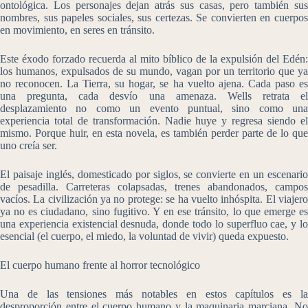
ontológica. Los personajes dejan atrás sus casas, pero también sus
nombres, sus papeles sociales, sus certezas. Se convierten en cuerpos
en movimiento, en seres en tránsito.
Este éxodo forzado recuerda al mito bíblico de la expulsión del Edén:
los humanos, expulsados de su mundo, vagan por un territorio que ya
no reconocen. La Tierra, su hogar, se ha vuelto ajena. Cada paso es
una pregunta, cada desvío una amenaza. Wells retrata el
desplazamiento no como un evento puntual, sino como una
experiencia total de transformación. Nadie huye y regresa siendo el
mismo. Porque huir, en esta novela, es también perder parte de lo que
uno creía ser.
El paisaje inglés, domesticado por siglos, se convierte en un escenario
de pesadilla. Carreteras colapsadas, trenes abandonados, campos
vacíos. La civilización ya no protege: se ha vuelto inhóspita. El viajero
ya no es ciudadano, sino fugitivo. Y en ese tránsito, lo que emerge es
una experiencia existencial desnuda, donde todo lo superfluo cae, y lo
esencial (el cuerpo, el miedo, la voluntad de vivir) queda expuesto.
El cuerpo humano frente al horror tecnológico
Una de las tensiones más notables en estos capítulos es la
desproporción entre el cuerpo humano y la maquinaria marciana. No