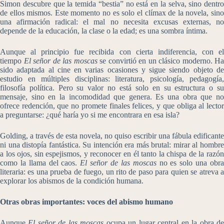
Simon descubre que la temida “bestia” no está en la selva, sino dentro
de ellos mismos. Este momento no es solo el clímax de la novela, sino
una afirmación radical: el mal no necesita excusas externas, no
depende de la educación, la clase o la edad; es una sombra íntima.
Aunque al principio fue recibida con cierta indiferencia, con el
tiempo
El señor de las moscas
se convirtió en un clásico moderno. Ha
sido adaptada al cine en varias ocasiones y sigue siendo objeto de
estudio en múltiples disciplinas: literatura, psicología, pedagogía,
filosofía política. Pero su valor no está solo en su estructura o su
mensaje, sino en la incomodidad que genera. Es una obra que no
ofrece redención, que no promete finales felices, y que obliga al lector
a preguntarse: ¿qué haría yo si me encontrara en esa isla?
Golding, a través de esta novela, no quiso escribir una fábula edificante
ni una distopía fantástica. Su intención era más brutal: mirar al hombre
a los ojos, sin espejismos, y reconocer en él tanto la chispa de la razón
como la llama del caos.
El señor de las moscas
no es solo una obr
literaria: es una prueba de fuego, un rito de paso para quien se atreva a
explorar los abismos de la condición humana.
Otras obras importantes: voces del abismo humano
Aunque
El señor de las moscas
ocupa un lugar central en la obra d