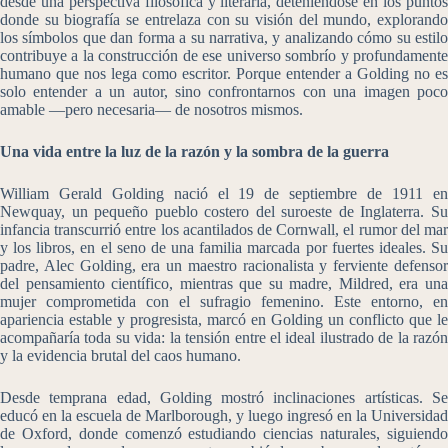
desde una perspectiva filosófica y literaria, deteniéndose en los puntos
donde su biografía se entrelaza con su visión del mundo, explorando
los símbolos que dan forma a su narrativa, y analizando cómo su estilo
contribuye a la construcción de ese universo sombrío y profundamente
humano que nos lega como escritor. Porque entender a Golding no es
solo entender a un autor, sino confrontarnos con una imagen poco
amable —pero necesaria— de nosotros mismos.
Una vida entre la luz de la razón y la sombra de la guerra
William Gerald Golding nació el 19 de septiembre de 1911 en
Newquay, un pequeño pueblo costero del suroeste de Inglaterra. Su
infancia transcurrió entre los acantilados de Cornwall, el rumor del mar
y los libros, en el seno de una familia marcada por fuertes ideales. Su
padre, Alec Golding, era un maestro racionalista y ferviente defensor
del pensamiento científico, mientras que su madre, Mildred, era una
mujer comprometida con el sufragio femenino. Este entorno, en
apariencia estable y progresista, marcó en Golding un conflicto que le
acompañaría toda su vida: la tensión entre el ideal ilustrado de la razón
y la evidencia brutal del caos humano.
Desde temprana edad, Golding mostró inclinaciones artísticas. Se
educó en la escuela de Marlborough, y luego ingresó en la Universidad
de Oxford, donde comenzó estudiando ciencias naturales, siguiendo