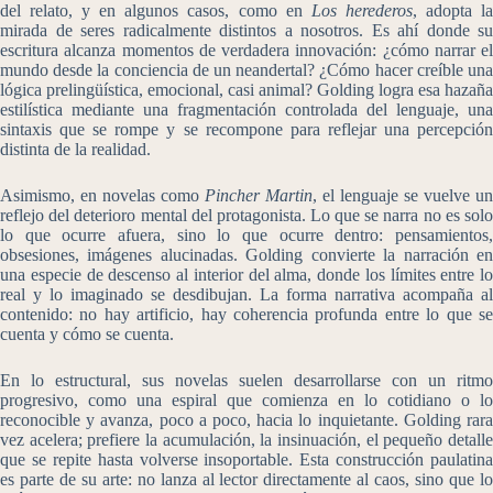
del relato, y en algunos casos, como en
Los herederos
, adopta l
mirada de seres radicalmente distintos a nosotros. Es ahí donde su
escritura alcanza momentos de verdadera innovación: ¿cómo narrar el
mundo desde la conciencia de un neandertal? ¿Cómo hacer creíble una
lógica prelingüística, emocional, casi animal? Golding logra esa hazaña
estilística mediante una fragmentación controlada del lenguaje, una
sintaxis que se rompe y se recompone para reflejar una percepción
distinta de la realidad.
Asimismo, en novelas como
Pincher Martin
, el lenguaje se vuelve un
reflejo del deterioro mental del protagonista. Lo que se narra no es solo
lo que ocurre afuera, sino lo que ocurre dentro: pensamientos,
obsesiones, imágenes alucinadas. Golding convierte la narración en
una especie de descenso al interior del alma, donde los límites entre lo
real y lo imaginado se desdibujan. La forma narrativa acompaña al
contenido: no hay artificio, hay coherencia profunda entre lo que se
cuenta y cómo se cuenta.
En lo estructural, sus novelas suelen desarrollarse con un ritmo
progresivo, como una espiral que comienza en lo cotidiano o lo
reconocible y avanza, poco a poco, hacia lo inquietante. Golding rara
vez acelera; prefiere la acumulación, la insinuación, el pequeño detalle
que se repite hasta volverse insoportable. Esta construcción paulatina
es parte de su arte: no lanza al lector directamente al caos, sino que lo