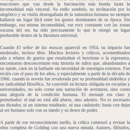
reacciones que van desde la fascinación más honda hasta la
incomodidad más visceral. Su estilo sombrío, su inclinación por lo
alegórico y su visión desengañada de la naturaleza humana no siempre
hallaron un lugar fácil entre los gustos dominantes de su época. Sin
embargo, esa misma incomodidad, ese roce constante con las zonas
oscuras del ser, ha sido precisamente lo que le otorgó un lugar
perdurable dentro de la literatura universal.
Cuando
El señor de las moscas
apareció en 1954, su impacto fu
moderado, incluso tibio. Muchos lectores y críticos, acostumbrados
aún a relatos de guerra que ensalzaban el heroísmo o la esperanza,
encontraron desconcertante esta historia de niños que, abandonados a
su suerte, caen en la barbarie sin necesidad de enemigos externos. Fue
recién con el paso de los años, y especialmente a partir de la década de
1960, cuando la novela fue revalorada por su profundidad simbólica y
su radicalidad filosófica. Se convirtió en lectura obligada en escuelas y
universidades, no solo como una narración de aventuras, sino como
una alegoría de la condición humana. El mensaje era claro y
perturbador: el mal no está allá afuera, sino adentro. No es necesario
un dictador, ni un sistema totalitario, ni una catástrofe; basta con dejar
al ser humano solo con su miedo y su deseo de poder.
A partir de ese reconocimiento tardío, la crítica comenzó a revisar la
obra completa de Golding con una nueva mirada. Autores, filósofos,