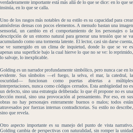
verdaderamente importante está más allá de lo que se dice: en lo que se
insinúa, en lo que se calla.
Uno de los rasgos más notables de su estilo es su capacidad para crear
atmósferas densas con pocos elementos. A menudo bastan una imagen
sensorial, un cambio en el comportamiento de los personajes o la
descripción de un entorno natural para generar una tensión que se va
acumulando como una tormenta latente. El lector, casi sin darse cuenta,
se ve sumergido en un clima de inquietud, donde lo que se ve es
apenas una superficie bajo la cual hierve lo que no se ve: lo reprimido,
lo salvaje, lo inexplicable.
Golding es un narrador profundamente simbólico, pero nunca cae en lo
evidente. Sus símbolos —el fuego, la selva, el mar, la catedral, la
oscuridad— funcionan como puertas abiertas a múltiples
interpretaciones, nunca como códigos cerrados. Esta ambigüedad no es
un defecto, sino una estrategia deliberada: lo que él propone no es una
lección moral, sino una provocación al pensamiento. Por eso, en sus
obras no hay personajes enteramente buenos o malos; todos están
atravesados por fuerzas internas contradictorias. Su estilo no describe,
sino que revela.
Otro aspecto importante es su manejo del punto de vista narrativo.
Golding cambia de perspectivas con naturalidad, sin romper la unidad