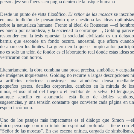
personajes: son fuerzas en pugna dentro de la psique humana.
Desde un punto de vista filosófico,
El señor de las moscas
se inscrib
en una tradición de pensamiento que cuestiona las ideas optimistas
sobre la naturaleza humana. Frente al ideal de Rousseau —el hombre
es bueno por naturaleza, y la sociedad lo corrompe—, Golding parece
responder con la tesis opuesta: la sociedad civilizada es un delgado
barniz que esconde un fondo oscuro, ancestral, que aflora cuando
desaparecen los límites. La guerra en la que el propio autor participó
no es solo un telón de fondo: es el laboratorio real donde estas ideas se
verificaron con horror.
Literariamente, la obra combina una prosa precisa, simbólica y cargada
de imágenes inquietantes. Golding no recurre a largas descripciones ni
a artificios retóricos: construye una atmósfera densa mediante
pequeños gestos, detalles corporales, cambios en la mirada de los
niños, el uso ritual del fuego o el temblor de la selva. El lenguaje,
aunque sencillo en apariencia, está lleno de dobles sentidos,
sugerencias, y una tensión constante que convierte cada página en un
espejo incómodo.
Uno de los pasajes más impactantes es el diálogo que Simon —el
único personaje con una intuición espiritual profunda— tiene con el
“Señor de las moscas”. En esa escena onírica, cargada de simbolismo,