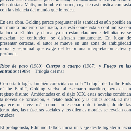
ellos destaca Matty, un hombre deforme, cuya fe casi mística contrasta
con la violencia del mundo que lo rodea.
En esta obra, Golding parece preguntar si la santidad es aún posible en
un mundo moderno fracturado, o si está condenada a confundirse con
la locura. El bien y el mal ya no están claramente delimitados: se
mezclan, se confunden, se disfrazan mutuamente. En lugar de
presentar certezas, el autor se mueve en una zona de ambigüedad
moral y espiritual que exige del lector una interpretación activa y
profunda.
Ritos de paso
(1980),
Cuerpo a cuerpo
(1987), y
Fuego en la
entrañas
(1989) – Trilogía del mar
Con esta trilogía, también conocida como la “Trilogía de To the Ends
of the Earth”, Golding vuelve al escenario marítimo, pero en un
registro distinto. Ambientadas en el siglo XIX, estas novelas combinan
la novela de formación, el relato histórico y la crítica social. El mar
aparece una vez más como un escenario de tránsito, donde las
jerarquías, las máscaras sociales y los dilemas morales se revelan con
crudeza.
El protagonista, Edmund Talbot, inicia un viaje desde Inglaterra hacia