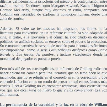
dilemas del liderazgo, la psicología del miedo o la confrontación entre
razón e instinto. Escritores como Margaret Atwood, Kazuo Ishiguro o
Cormac McCarthy, aunque muy distintos en estilo, comparten con
Golding esa necesidad de explorar la condición humana desde una
zona de sombra.
Además,
El señor de las moscas
ha traspasado los límites de l
literatura para convertirse en un referente cultural: ha sido adaptado al
cine, al teatro, a la televisión y al cómic; ha sido citado en discursos
políticos, en análisis sociales, en ensayos sobre el poder o la educación.
Su estructura narrativa ha servido de modelo para incontables ficciones
contemporáneas, como la serie
Lost
, películas distópicas como
Battle
Royale
o
Los juegos del hambre
, e incluso videojuegos donde l
moralidad del jugador es puesta a prueba.
Pero más allá de sus ecos explícitos, la influencia de Golding radica en
haber abierto un camino para una literatura que no teme decir lo que
incomoda, que no se refugia en el consuelo ni en la corrección, y que
entiende la ficción como un modo de pensar lo real en sus formas más
crudas. Leer a Golding no es encontrar respuestas, sino escuchar una
voz que nos dice:
mira de nuevo lo que creías comprender
. Esa voz
aún resuena.
La permanencia de la oscuridad y la luz en la obra de William