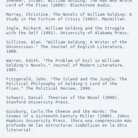
Shenker, Israel. William Golding: The Man Who Wrote 
Lord of the Flies (2009). Blackstone Audio.
Murray, Christine. The Novels of William Golding: A 
Study in the Fiction of Crisis (1983). Macmillan.
Ingle, Richard. William Golding and the Struggle 
with the Self (1991). University of Alabama Press.
Sillitoe, Alan. "William Golding: A Writer of the 
Unconscious." The Journal of English Literature, 
1980.
Warren, Edith. "The Problem of Evil in William 
Golding's Novels." Journal of Modern Literature, 
1985.
Fitzgerald, John. "The Island and the Jungle: The 
Political Philosophy of Golding's Lord of the 
Flies." The Political Review, 1990.
Schwarz, Daniel. Theories of the Novel (2000). 
Stanford University Press.
Ginzburg, Carlo.The Cheese and the Worms: The 
Cosmos of a Sixteenth-Century Miller (1980). Johns 
Hopkins University Press. (Para una comprensión más 
profunda de las estructuras simbólicas en la obra 
literaria).