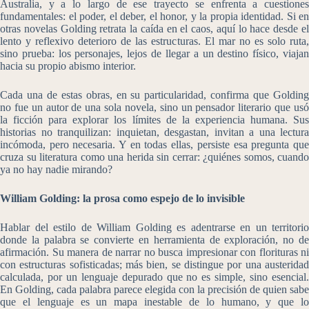
Australia, y a lo largo de ese trayecto se enfrenta a cuestiones
fundamentales: el poder, el deber, el honor, y la propia identidad. Si en
otras novelas Golding retrata la caída en el caos, aquí lo hace desde el
lento y reflexivo deterioro de las estructuras. El mar no es solo ruta,
sino prueba: los personajes, lejos de llegar a un destino físico, viajan
hacia su propio abismo interior.
Cada una de estas obras, en su particularidad, confirma que Golding
no fue un autor de una sola novela, sino un pensador literario que usó
la ficción para explorar los límites de la experiencia humana. Sus
historias no tranquilizan: inquietan, desgastan, invitan a una lectura
incómoda, pero necesaria. Y en todas ellas, persiste esa pregunta que
cruza su literatura como una herida sin cerrar: ¿quiénes somos, cuando
ya no hay nadie mirando?
William Golding: la prosa como espejo de lo invisible
Hablar del estilo de William Golding es adentrarse en un territorio
donde la palabra se convierte en herramienta de exploración, no de
afirmación. Su manera de narrar no busca impresionar con florituras ni
con estructuras sofisticadas; más bien, se distingue por una austeridad
calculada, por un lenguaje depurado que no es simple, sino esencial.
En Golding, cada palabra parece elegida con la precisión de quien sabe
que el lenguaje es un mapa inestable de lo humano, y que lo