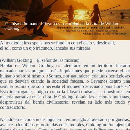
El abismo humano: Filosofía y oscuridad en la obra de William
Golding
Al mediodía los espejismos se fundían con el cielo y desde allí,
el sol, como un ojo iracundo, lanzaba sus miradas
(William Golding – El señor de las moscas)
Hablar de William Golding es adentrarse en un territorio literario
marcado por las preguntas más inquietantes que puede hacerse el ser
humano sobre sí mismo. ¿Somos, por naturaleza, criaturas bondadosas
que se desvían cuando la sociedad fracasa, o llevamos dentro una
semilla oscura que solo necesita el momento adecuado para florecer?
Esta interrogante, antigua como la filosofía misma, se transforma en
materia narrativa en la obra de Golding, donde las acciones humanas,
desprovistas del barniz civilizatorio, revelan su lado más crudo y
contradictorio.
Nacido en el corazón de Inglaterra, en un siglo atravesado por guerras,
avances científicos y profundas crisis morales, Golding no fue ajeno al
drama de su época. Como novelista, encontró en la literatura una vía