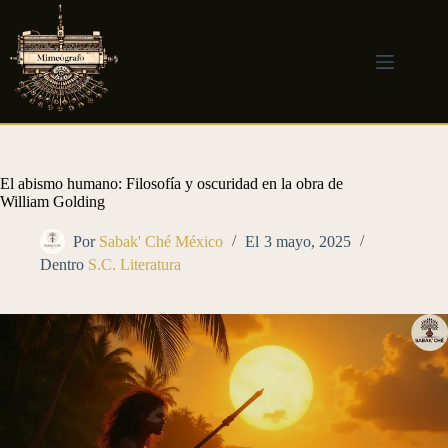
Saltar
al
contenido
El abismo humano: Filosofía y oscuridad en la obra de
William Golding
Por
Sabak' Ché México
El
3 mayo, 2025
Dentro
S.C. Literatura