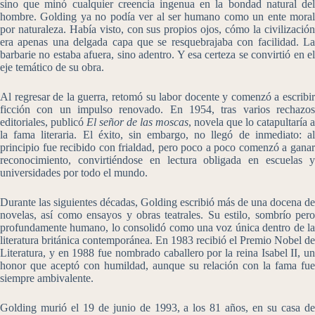
sino que minó cualquier creencia ingenua en la bondad natural del
hombre. Golding ya no podía ver al ser humano como un ente moral
por naturaleza. Había visto, con sus propios ojos, cómo la civilización
era apenas una delgada capa que se resquebrajaba con facilidad. La
barbarie no estaba afuera, sino adentro. Y esa certeza se convirtió en el
eje temático de su obra.
Al regresar de la guerra, retomó su labor docente y comenzó a escribir
ficción con un impulso renovado. En 1954, tras varios rechazos
editoriales, publicó
El señor de las moscas
, novela que lo catapultaría a
la fama literaria. El éxito, sin embargo, no llegó de inmediato: al
principio fue recibido con frialdad, pero poco a poco comenzó a ganar
reconocimiento, convirtiéndose en lectura obligada en escuelas y
universidades por todo el mundo.
Durante las siguientes décadas, Golding escribió más de una docena de
novelas, así como ensayos y obras teatrales. Su estilo, sombrío pero
profundamente humano, lo consolidó como una voz única dentro de la
literatura británica contemporánea. En 1983 recibió el Premio Nobel de
Literatura, y en 1988 fue nombrado caballero por la reina Isabel II, un
honor que aceptó con humildad, aunque su relación con la fama fue
siempre ambivalente.
Golding murió el 19 de junio de 1993, a los 81 años, en su casa de