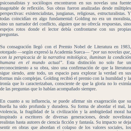
psicoanalistas y sociólogos encontraron en sus novelas una fuente
inagotable de reflexión. Sus obras fueron analizadas desde múltiples
perspectivas: existencialistas, jungianas, religiosas, estructuralistas. Y
todas coincidían en algo fundamental: Golding no era un moralista,
sino un narrador del conflicto, alguien que no ofrecía respuestas, sino
espejos rotos donde el lector debía confrontarse con sus propias
preguntas.
Su consagración llegó con el Premio Nobel de Literatura en 1983,
otorgado —según expresó la Academia Sueca—
“por sus novelas que,
con la perspicacia de la narrativa mitológica, iluminan la condición
humana en el mundo actual”
. Esta distinción no solo fue u
reconocimiento a su obra, sino una confirmación de que la literatura
sigue siendo, ante todo, un espacio para explorar la verdad en sus
formas más complejas. Golding recibió el premio con la humildad y la
ironía que lo caracterizaban, consciente de que la gloria no lo eximía
de las preguntas que lo habían acompañado siempre.
En cuanto a su influencia, se puede afirmar sin exageración que su
huella ha sido profunda y duradera. Su forma de abordar el mal, la
violencia, la fragilidad de la civilización y la ambigüedad moral ha
inspirado a escritores de diversas generaciones, desde novelistas
realistas hasta autores de ciencia ficción y fantasía. Su impacto se deja
sentir en obras que abordan el colapso de los valores sociales, los