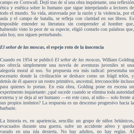
campo en Cornwall. Dejó tras de sí una obra inquietante, una reflexión
ética y estética sobre lo humano que sigue interpelando a lectores de
todo el mundo. Su vida, atravesada por la razón y la violencia, por el
aula y el campo de batalla, se refleja con claridad en sus libros. Es
imposible entender su literatura sin comprender al hombre que,
habiendo visto lo peor de su especie, eligió contarlo con palabras que,
aún hoy, nos siguen perturbando.
El señor de las moscas
, el espejo roto de la inocencia
Cuando en 1954 se publicó
El señor de las moscas
, William Goldin
no ofrecía simplemente una novela de aventuras juveniles ni una
alegoría moral al uso. Su propuesta era más radical: presentaba un
escenario donde la civilización se deshace como un frágil telón, y
detrás de él aparece un rostro primitivo, ancestral, irreconocible incluso
para quienes lo portan. En esta obra, Golding pone en escena un
experimento inquietante: ¿qué sucede cuando se elimina toda autoridad
externa y se deja al ser humano —en este caso, al niño— solo frente a
sus propios instintos? La respuesta es un descenso progresivo hacia la
barbarie.
La historia es, en apariencia, sencilla: un grupo de niños británicos,
evacuados durante una guerra, sufre un accidente aéreo y queda
varado en una isla desierta. No hay adultos, no hay reglas. Al