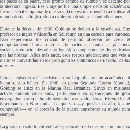
los pasos de su padre, pero pronto cambió de rumbo y se decantó por
la literatura inglesa. Ese viraje no fue una simple decisión académica:
fue una señal temprana de que su vida no estaría orientada a explicar el
mundo desde la lógica, sino a explorarlo desde sus contradicciones.
Durante la década de 1930, Golding se dedicó a la enseñanza. Fue
profesor de inglés y filosofía en Salisbury, en una escuela para varones.
Esta experiencia fue crucial: le permitió observar de cerca el
comportamiento humano en estado naciente, cuando las pulsiones
sociales y emocionales aún no han sido completamente domesticadas
por las normas. Años más tarde, esos rostros adolescentes que veía a
diario se convertirían en los protagonistas simbólicos de
El señor de las
moscas
.
Pero el episodio más decisivo en su biografía no fue académico ni
literario, sino bélico. En 1940, en plena Segunda Guerra Mundial,
Golding se alistó en la Marina Real Británica. Sirvió en misiones
activas durante cinco años, participando en operaciones de gran
envergadura como el hundimiento del acorazado alemán
Bismarck
o e
desembarco en Normandía. Lo que vio —y quizás más aún, lo que
comprendió— en el corazón de la guerra transformó su mirada para
siempre.
La guerra no solo lo enfrentó al espectáculo de la destrucción humana,