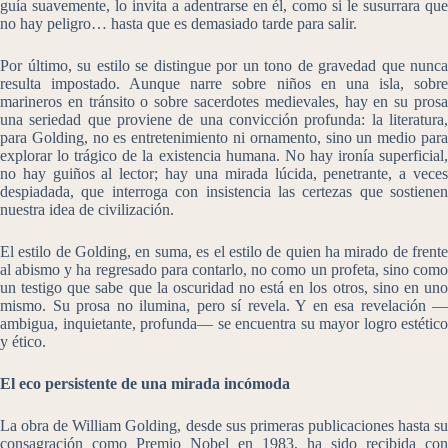
guía suavemente, lo invita a adentrarse en él, como si le susurrara que
no hay peligro… hasta que es demasiado tarde para salir.
Por último, su estilo se distingue por un tono de gravedad que nunca
resulta impostado. Aunque narre sobre niños en una isla, sobre
marineros en tránsito o sobre sacerdotes medievales, hay en su prosa
una seriedad que proviene de una convicción profunda: la literatura,
para Golding, no es entretenimiento ni ornamento, sino un medio para
explorar lo trágico de la existencia humana. No hay ironía superficial,
no hay guiños al lector; hay una mirada lúcida, penetrante, a veces
despiadada, que interroga con insistencia las certezas que sostienen
nuestra idea de civilización.
El estilo de Golding, en suma, es el estilo de quien ha mirado de frente
al abismo y ha regresado para contarlo, no como un profeta, sino como
un testigo que sabe que la oscuridad no está en los otros, sino en uno
mismo. Su prosa no ilumina, pero sí revela. Y en esa revelación —
ambigua, inquietante, profunda— se encuentra su mayor logro estético
y ético.
El eco persistente de una mirada incómoda
La obra de William Golding, desde sus primeras publicaciones hasta su
consagración como Premio Nobel en 1983, ha sido recibida con