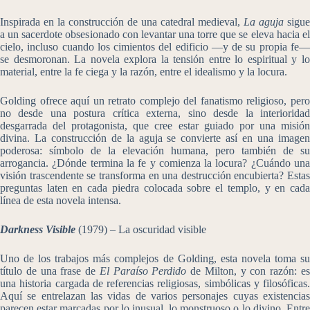
Inspirada en la construcción de una catedral medieval,
La aguja
sigue
a un sacerdote obsesionado con levantar una torre que se eleva hacia el
cielo, incluso cuando los cimientos del edificio —y de su propia fe—
se desmoronan. La novela explora la tensión entre lo espiritual y lo
material, entre la fe ciega y la razón, entre el idealismo y la locura.
Golding ofrece aquí un retrato complejo del fanatismo religioso, pero
no desde una postura crítica externa, sino desde la interioridad
desgarrada del protagonista, que cree estar guiado por una misión
divina. La construcción de la aguja se convierte así en una imagen
poderosa: símbolo de la elevación humana, pero también de su
arrogancia. ¿Dónde termina la fe y comienza la locura? ¿Cuándo una
visión trascendente se transforma en una destrucción encubierta? Estas
preguntas laten en cada piedra colocada sobre el templo, y en cada
línea de esta novela intensa.
Darkness Visible
(1979) – La oscuridad visible
Uno de los trabajos más complejos de Golding, esta novela toma su
título de una frase de
El Paraíso Perdido
de Milton, y con razón: e
una historia cargada de referencias religiosas, simbólicas y filosóficas.
Aquí se entrelazan las vidas de varios personajes cuyas existencias
parecen estar marcadas por lo inusual, lo monstruoso o lo divino. Entre