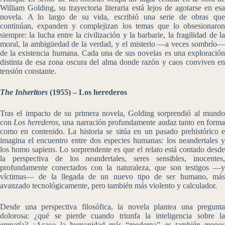
William Golding, su trayectoria literaria está lejos de agotarse en esa
novela. A lo largo de su vida, escribió una serie de obras que
continúan, expanden y complejizan los temas que lo obsesionaron
siempre: la lucha entre la civilización y la barbarie, la fragilidad de la
moral, la ambigüedad de la verdad, y el misterio —a veces sombrío—
de la existencia humana. Cada una de sus novelas es una exploración
distinta de esa zona oscura del alma donde razón y caos conviven en
tensión constante.
The Inheritors
(1955) – Los herederos
Tras el impacto de su primera novela, Golding sorprendió al mundo
con
Los herederos
, una narración profundamente audaz tanto en form
como en contenido. La historia se sitúa en un pasado prehistórico e
imagina el encuentro entre dos especies humanas: los neandertales y
los homo sapiens. Lo sorprendente es que el relato está contado desde
la perspectiva de los neandertales, seres sensibles, inocentes,
profundamente conectados con la naturaleza, que son testigos —y
víctimas— de la llegada de un nuevo tipo de ser humano, más
avanzado tecnológicamente, pero también más violento y calculador.
Desde una perspectiva filosófica, la novela plantea una pregunta
dolorosa: ¿qué se pierde cuando triunfa la inteligencia sobre la
empatía? ¿Acaso la humanidad más “moderna” es también menos