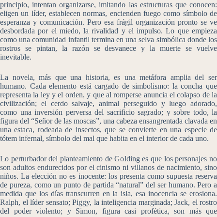
principio, intentan organizarse, imitando las estructuras que conocen:
eligen un líder, establecen normas, encienden fuego como símbolo de
esperanza y comunicación. Pero esa frágil organización pronto se ve
desbordada por el miedo, la rivalidad y el impulso. Lo que empieza
como una comunidad infantil termina en una selva simbólica donde los
rostros se pintan, la razón se desvanece y la muerte se vuelve
inevitable.
La novela, más que una historia, es una metáfora amplia del ser
humano. Cada elemento está cargado de simbolismo: la concha que
representa la ley y el orden, y que al romperse anuncia el colapso de la
civilización; el cerdo salvaje, animal perseguido y luego adorado,
como una inversión perversa del sacrificio sagrado; y sobre todo, la
figura del “Señor de las moscas”, una cabeza ensangrentada clavada en
una estaca, rodeada de insectos, que se convierte en una especie de
tótem infernal, símbolo del mal que habita en el interior de cada uno.
Lo perturbador del planteamiento de Golding es que los personajes no
son adultos endurecidos por el cinismo ni villanos de nacimiento, sino
niños. La elección no es inocente: los presenta como supuesta reserva
de pureza, como un punto de partida “natural” del ser humano. Pero a
medida que los días transcurren en la isla, esa inocencia se erosiona.
Ralph, el líder sensato; Piggy, la inteligencia marginada; Jack, el rostro
del poder violento; y Simon, figura casi profética, son más que