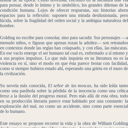
para pensar, desde lo íntimo y lo simbólico, los grandes dilemas de la
condición humana. Lejos de ofrecer respuestas, sus historias abren
espacios para la reflexión: suponen una mirada desilusionada, pero
lúcida, sobre la fragilidad del orden social y la ambigua naturaleza del
hombre.
Golding no escribe para consolar, sino para sacudir. Sus personajes —a
menudo niños, o figuras que apenas rozan la adultez— son retratados
en contextos donde las reglas han colapsado, y con ellas, las máscaras.
En ese vacío emerge el ser humano tal cual es, enfrentado a sí mismo y
a sus propios impulsos. Lo que más inquieta en su literatura no es la
violencia en sí, sino el modo en que ésta parece brotar con facilidad,
como si siempre hubiera estado ahí, esperando una grieta en el muro de
la civilización.
Su novela más conocida,
El señor de las moscas
, ha sido leída tant
como una parábola sobre la pérdida de la inocencia como una crítica
feroz a la ilusión del progreso moral. Pero más allá de esta obra, todo
en su producción literaria parece estar habitado por una constante: la
exploración del mal, no como un accidente, sino como parte esencial
de lo humano.
Este ensayo se propone recorrer la vida y la obra de William Golding