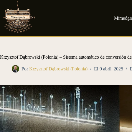
Saltar
al
contenido
Mimeógr
Krzysztof Dąbrowski (Polonia) – Sistema automático de conversión de
Por
Krzysztof Dąbrowski (Polonia)
El
9 abril, 2025
D