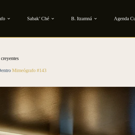
afo
Sabak’ Ché
B. Itzamná
Agenda Cu
 creyentes
entro
Mimeógrafo #143