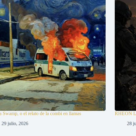
a Swamp, o el relato de la combi en llamas
RHEON La 
29 julio, 2026
28 j