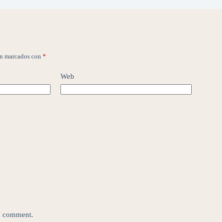
án marcados con
*
Web
 I comment.