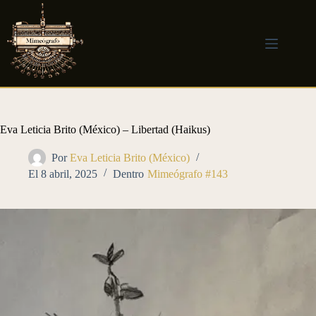
Saltar
al
contenido
Eva Leticia Brito (México) – Libertad (Haikus)
Por
Eva Leticia Brito (México)
El
8 abril, 2025
Dentro
Mimeógrafo #143