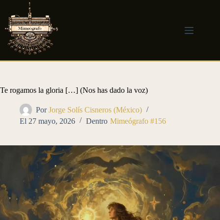
Saltar
al
contenido
Te rogamos la gloria […] (Nos has dado la voz)
Por
Jorge Solís Cisneros (México)
El
27 mayo, 2026
Dentro
Mimeógrafo #156