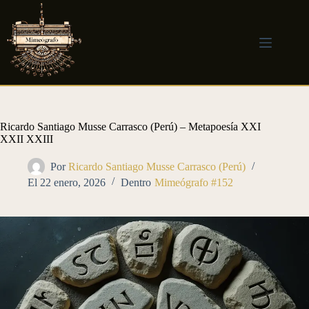
Saltar
al
contenido
Ricardo Santiago Musse Carrasco (Perú) – Metapoesía XXI
XXII XXIII
Por
Ricardo Santiago Musse Carrasco (Perú)
El
22 enero, 2026
Dentro
Mimeógrafo #152