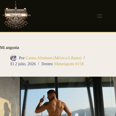
Saltar
al
contenido
Mi angustia
Por
Carlos Abraham (México-Líbano)
El
2 julio, 2026
Dentro
Mimeógrafo #158