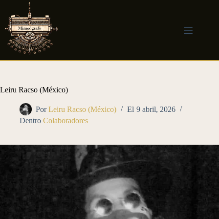
Saltar
al
contenido
Leiru Racso (México)
Por
Leiru Racso (México)
El
9 abril, 2026
Dentro
Colaboradores