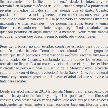
Su acercamiento a la literatura comenzó desde la infancia y se
formalizó en la primera década del 2000, cuando empezó a publicar en
revistas y medios virtuales sin más agenda que el gusto. Cuento,
poesía, terror, crítica social: géneros que en su escritura no se excluyen
sino que se contaminan entre sí. Ha participado en concursos literarios
nacionales e internacionales —de poesía, narrativa, terror y temas
libres— cosechando reconocimientos que, según él mismo admite, han
quedado perdidos en algún rincón de la memoria. Actualmente trabaja
en dos antologías que buscan reunir lo publicado y obra nueva.
Pero Leiru Racso no solo escribe: construye espacios para que otros
también puedan hacerlo. Como promotor cultural fundó un grupo de
teatro que llevó pequeñas presentaciones —títeres, escenas vivas— a
comunidades de Chiapas, sembrando cultura donde los escenarios
formales no llegan. Esa misma convicción de que el arte debe ser libre
y circular lo llevó a fundar el Castillo de la Monstruosidad, proyecto
cultural que con el tiempo evolucionó hacia Sabak’ Ché, foro cultural
virtual cuyo nombre proviene del maya: el árbol del que se extrae la
tinta para escribir.
Desde ese árbol nació en 2013 la Revista Mimeógrafo, el proyecto que
más lo ha apasionado fundar y dirigir. Una publicación sin filtros ni
censuras, con presencia en varios países, que abre sus páginas a voces
independientes, emergentes e internacionales bajo una filosofía clara: