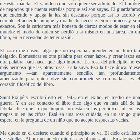
necesita mandar. El vanidoso que solo quiere ser admirado. El hombre
de negocios que cuenta estrellas porque así son suyas. El guardafaros
que enciende y apaga la luz sin descanso porque así lo acordó y
cumple el acuerdo aunque ya nadie lo necesite. Son cómicos y son
exactos. Son la caricatura más honesta de ciertos modos de estar en el
mundo: el modo de quien se perdió a sí mismo en una tarea, en un
título, en la necesidad de tener razón.
El zorro me enseña algo que no esperaba aprender en un libro tan
delgado. Domesticar es otra palabra para crear lazos, y crear lazos es
otra palabra para hacer que algo importe. La rosa del principito no es
más hermosa que las otras rosas. Es la suya. Eso la hace única. Y ese
argumento —tan aparentemente sencillo, tan profundamente
amenazante para quien vive sin comprometerse con nada— es el
corazón filosófico del libro.
Saint-Exupéry escribió esto en 1943, en el exilio, en medio de una
guerra. Y en ese contexto el libro dice algo que va más allá de la
fábula: dice que lo que importa no está en los periódicos ni en los
mapas ni en las cifras. Está en una rosa cuidada, en un amigo que
espera, en la pregunta de un niño que no acepta respuestas vacías.
Me quedo en el desierto cuando el principito se va. El cielo está lleno
de estrellas. Ahora no puedo mirarlas igual que antes. En alguna de