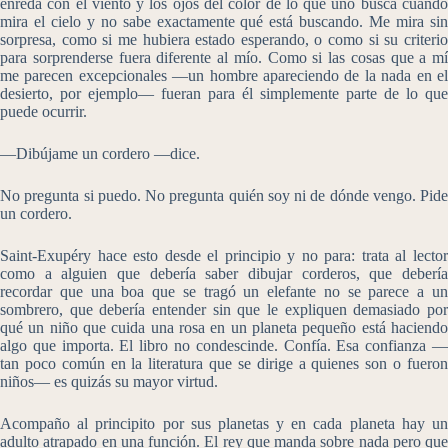
enreda con el viento y los ojos del color de lo que uno busca cuando
mira el cielo y no sabe exactamente qué está buscando. Me mira sin
sorpresa, como si me hubiera estado esperando, o como si su criterio
para sorprenderse fuera diferente al mío. Como si las cosas que a mí
me parecen excepcionales —un hombre apareciendo de la nada en el
desierto, por ejemplo— fueran para él simplemente parte de lo que
puede ocurrir.
—Dibújame un cordero —dice.
No pregunta si puedo. No pregunta quién soy ni de dónde vengo. Pide
un cordero.
Saint-Exupéry hace esto desde el principio y no para: trata al lector
como a alguien que debería saber dibujar corderos, que debería
recordar que una boa que se tragó un elefante no se parece a un
sombrero, que debería entender sin que le expliquen demasiado por
qué un niño que cuida una rosa en un planeta pequeño está haciendo
algo que importa. El libro no condescinde. Confía. Esa confianza —
tan poco común en la literatura que se dirige a quienes son o fueron
niños— es quizás su mayor virtud.
Acompaño al principito por sus planetas y en cada planeta hay un
adulto atrapado en una función. El rey que manda sobre nada pero que