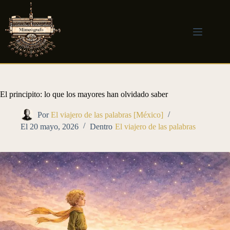
Saltar
al
contenido
El principito: lo que los mayores han olvidado saber
Por
El viajero de las palabras [México]
El
20 mayo, 2026
Dentro
El viajero de las palabras