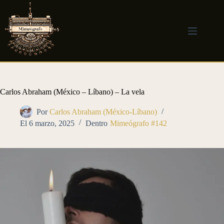
Saltar
al
contenido
Carlos Abraham (México – Líbano) – La vela
Por
Carlos Abraham (México-Líbano)
El
6 marzo, 2025
Dentro
Mimeógrafo #142