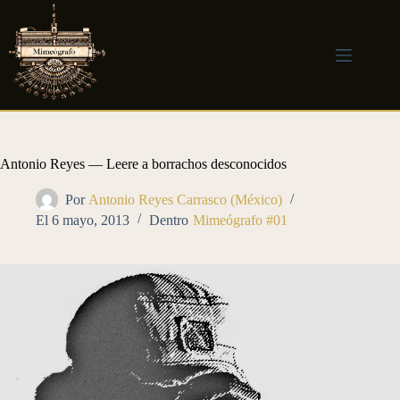
Saltar
al
contenido
Antonio Reyes​​ — Leere a borrachos desconocidos
Por
Antonio Reyes​​ Carrasco (México)
El
6 mayo, 2013
Dentro
Mimeógrafo #01