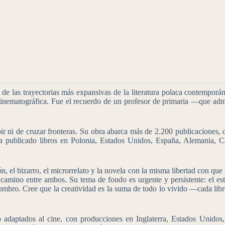
 de las trayectorias más expansivas de la literatura polaca contemporán
 cinematográfica. Fue el recuerdo de un profesor de primaria —que admi
r ni de cruzar fronteras. Su obra abarca más de 2.200 publicaciones, c
 publicado libros en Polonia, Estados Unidos, España, Alemania, Ca
ción, el bizarro, el microrrelato y la novela con la misma libertad con qu
l camino entre ambos. Su tema de fondo es urgente y persistente: el est
asombro. Cree que la creatividad es la suma de todo lo vivido —cada li
o adaptados al cine, con producciones en Inglaterra, Estados Unidos,