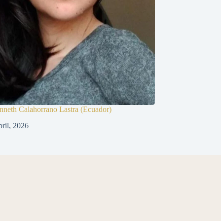
nneth Calahorrano Lastra (Ecuador)
bril, 2026