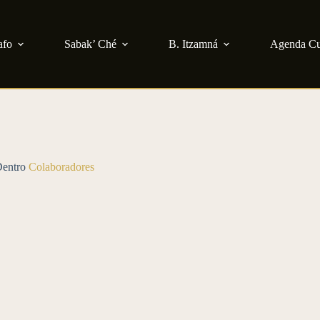
afo
Sabak’ Ché
B. Itzamná
Agenda Cu
entro
Colaboradores