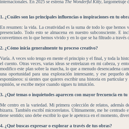
internacionales. En 2025 se estrena
The Wonderful Kitty
, largometraje 
1. ¿Cuáles son las principales influencias o inspiraciones en tu obr
En resumen: la vida. La creatividad es la suma de todo lo que hemos
presenciado. Todo esto se almacena en nuestro subconsciente. E inc
convertimos en lo que hemos vivido y en lo que se ha filtrado a través de
2. ¿Cómo inicia generalmente tu proceso creativo?
Varía. A veces solo tengo en mente el principio y el final, y toda la his
el cuento. Otras veces, varias ideas se entrelazan en mi cabeza, y ent
modifico este plan sobre la marcha, lo que a menudo desencadena cambio
una oportunidad para una exploración interesante, y ese pequeño det
espontáneos: si sientes que quieres escribir una historia en particular
opinión, se escribe mejor cuando sigues tu intuición.
3. ¿Qué temas o inquietudes aparecen con mayor frecuencia en tu t
Me centro en la variedad. Mi primera colección de relatos, además de t
bizarra. También escribí microrrelatos. Últimamente, me he centrado e
tiene sentido; uno debe escribir lo que le apetezca en el momento, diver
4. ¿Qué buscas expresar o explorar a través de tus obras?