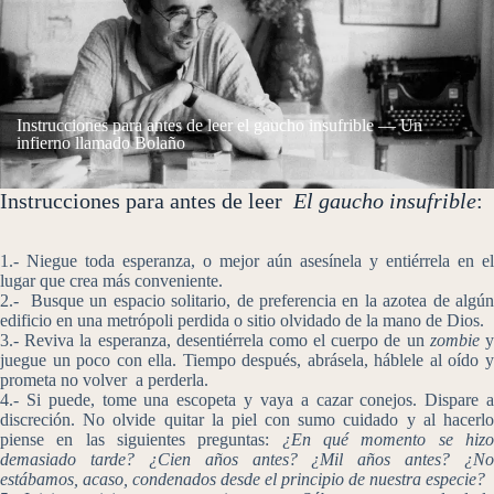
Instrucciones para antes de leer el gaucho insufrible — Un
infierno llamado Bolaño
Instrucciones para antes de leer
El gaucho insufrible
:
1.- Niegue toda esperanza, o mejor aún asesínela y entiérrela en el
lugar que crea más conveniente.
2.- Busque un espacio solitario, de preferencia en la azotea de algún
edificio en una metrópoli perdida o sitio olvidado de la mano de Dios.
3.- Reviva la esperanza, desentiérrela como el cuerpo de un
zombie
juegue un poco con ella. Tiempo después, abrásela, háblele al oído y
prometa no volver a perderla.
4.- Si puede, tome una escopeta y vaya a cazar conejos. Dispare a
discreción. No olvide quitar la piel con sumo cuidado y al hacerlo
piense en las siguientes preguntas:
¿En qué momento se hiz
demasiado tarde? ¿Cien años antes? ¿Mil años antes? ¿No
estábamos, acaso, condenados desde el principio de nuestra especie?