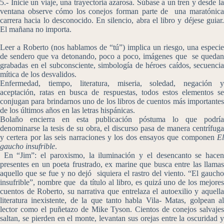
5.- Inicie un viaje, una trayectoria azarosa. Súbase a un tren y desde la
ventana observe cómo los conejos forman parte de una maratónica
carrera hacia lo desconocido. En silencio, abra el libro y déjese guiar.
El mañana no importa.
Leer a Roberto (nos hablamos de “tú”) implica un riesgo, una especie
de sendero que va detonando, poco a poco, imágenes que se quedan
grabadas en el subconsciente, simbología de héroes caídos, secuencia
mítica de los desvalidos.
Enfermedad, tiempo, literatura, miseria, soledad, negación y
aceptación, ratas en busca de respuestas, todos estos elementos se
conjugan para brindarnos uno de los libros de cuentos más importantes
de los últimos años en las letras hispánicas.
Bolaño encierra en esta publicación póstuma lo que podría
denominarse la tesis de su obra, el discurso pasa de manera centrífuga
y certera por las seis narraciones y los dos ensayos que componen
El
gaucho insufrible
.
En “Jim”: el paroxismo, la iluminación y el desencanto se hacen
presentes en un poeta frustrado, ex marine que busca entre las llamas
aquello que se fue y no dejó siquiera el rastro del viento. “El gaucho
insufrible”, nombre que da título al libro, es quizá uno de los mejores
cuentos de Roberto, su narrativa que entrelaza el autoexilio y aquella
literatura inexistente, de la que tanto habla Vila- Matas, golpean al
lector como el puñetazo de Mike Tyson. Cientos de conejos salvajes
saltan, se pierden en el monte, levantan sus orejas entre la oscuridad y