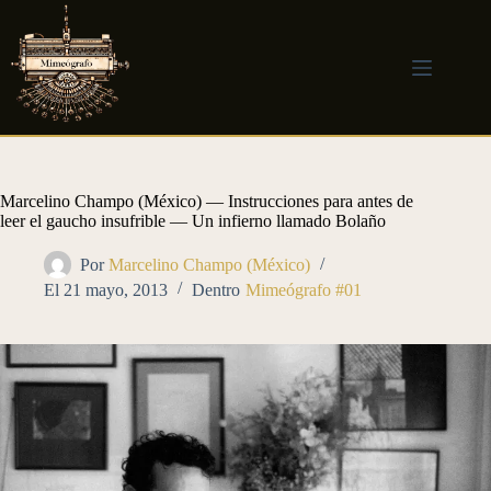
Saltar
al
contenido
Marcelino Champo (México) — Instrucciones para antes de
leer el gaucho insufrible — Un infierno llamado Bolaño
Por
Marcelino Champo (México)
El
21 mayo, 2013
Dentro
Mimeógrafo #01