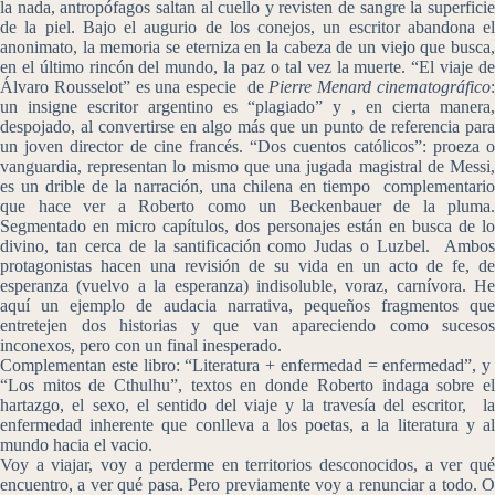
la nada, antropófagos saltan al cuello y revisten de sangre la superficie
de la piel. Bajo el augurio de los conejos, un escritor abandona el
anonimato, la memoria se eterniza en la cabeza de un viejo que busca,
en el último rincón del mundo, la paz o tal vez la muerte. “El viaje de
Álvaro Rousselot” es una especie de
Pierre Menard
cinematográfico
un insigne escritor argentino es “plagiado” y , en cierta manera,
despojado, al convertirse en algo más que un punto de referencia para
un joven director de cine francés. “Dos cuentos católicos”: proeza o
vanguardia, representan lo mismo que una jugada magistral de Messi,
es un drible de la narración, una chilena en tiempo complementario
que hace ver a Roberto como un Beckenbauer de la pluma.
Segmentado en micro capítulos, dos personajes están en busca de lo
divino, tan cerca de la santificación como Judas o Luzbel. Ambos
protagonistas hacen una revisión de su vida en un acto de fe, de
esperanza (vuelvo a la esperanza) indisoluble, voraz, carnívora. He
aquí un ejemplo de audacia narrativa, pequeños fragmentos que
entretejen dos historias y que van apareciendo como sucesos
inconexos, pero con un final inesperado.
Complementan este libro: “Literatura + enfermedad = enfermedad”, y
“Los mitos de Cthulhu”, textos en donde Roberto indaga sobre el
hartazgo, el sexo, el sentido del viaje y la travesía del escritor, la
enfermedad inherente que conlleva a los poetas, a la literatura y al
mundo hacia el vacio.
Voy a viajar, voy a perderme en territorios desconocidos, a ver qué
encuentro, a ver qué pasa. Pero previamente voy a renunciar a todo. O