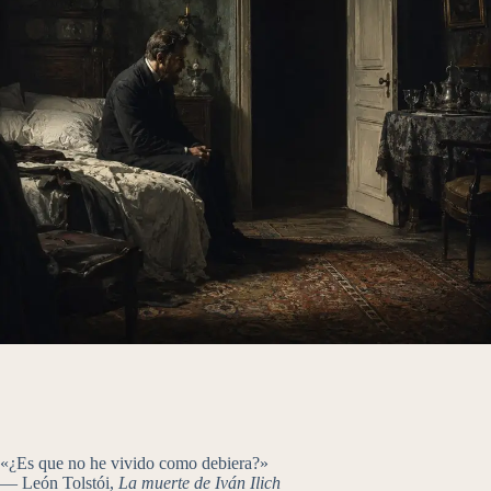
«¿Es que no he vivido como debiera?»
— León Tolstói,
La muerte de Iván Ilich