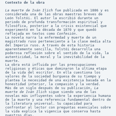
Contexto de la obra
La muerte de Iván Ilich
 fue publicada en 1886 y es 
considerada una de las obras maestras breves de 
León Tolstói. El autor la escribió durante un 
periodo de profunda transformación espiritual y 
filosófica, posterior a la crisis existencial que 
experimentó en la década de 1870 y que quedó 
reflejada en textos como 
Confesión
.
La novela narra la enfermedad y muerte de un 
magistrado ruso perteneciente a la clase media alta 
del Imperio ruso. A través de esta historia 
aparentemente sencilla, Tolstói desarrolla una 
poderosa reflexión sobre el sentido de la vida, la 
autenticidad, la moral y la inevitabilidad de la 
muerte.
La obra está influida por las preocupaciones 
religiosas y éticas que dominaron la última etapa 
de la vida del escritor. En ella cuestiona los 
valores de la sociedad burguesa de su tiempo y 
plantea la necesidad de una existencia basada en la 
honestidad interior, la compasión y la verdad.
Más de un siglo después de su publicación, 
La 
muerte de Iván Ilich
 sigue siendo una de las 
novelas más influyentes sobre la experiencia humana 
de la muerte y una referencia fundamental dentro de 
la literatura universal. Su capacidad para 
confrontar al lector con preguntas esenciales sobre 
la vida explica la vigencia que conserva hasta 
nuestros días.