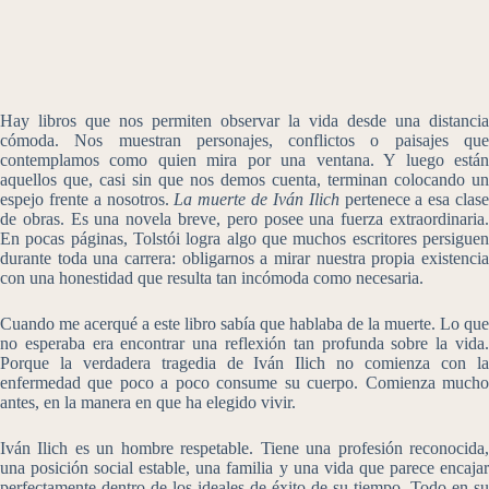
Hay libros que nos permiten observar la vida desde una distancia
cómoda. Nos muestran personajes, conflictos o paisajes que
contemplamos como quien mira por una ventana. Y luego están
aquellos que, casi sin que nos demos cuenta, terminan colocando un
espejo frente a nosotros.
La muerte de Iván Ilich
pertenece a esa clas
de obras. Es una novela breve, pero posee una fuerza extraordinaria.
En pocas páginas, Tolstói logra algo que muchos escritores persiguen
durante toda una carrera: obligarnos a mirar nuestra propia existencia
con una honestidad que resulta tan incómoda como necesaria.
Cuando me acerqué a este libro sabía que hablaba de la muerte. Lo que
no esperaba era encontrar una reflexión tan profunda sobre la vida.
Porque la verdadera tragedia de Iván Ilich no comienza con la
enfermedad que poco a poco consume su cuerpo. Comienza mucho
antes, en la manera en que ha elegido vivir.
Iván Ilich es un hombre respetable. Tiene una profesión reconocida,
una posición social estable, una familia y una vida que parece encajar
perfectamente dentro de los ideales de éxito de su tiempo. Todo en su