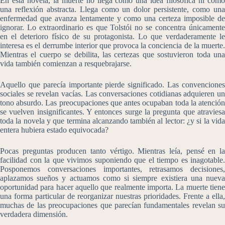
En esta novela, la muerte no llega como una idea filosófica ni como
una reflexión abstracta. Llega como un dolor persistente, como una
enfermedad que avanza lentamente y como una certeza imposible de
ignorar. Lo extraordinario es que Tolstói no se concentra únicamente
en el deterioro físico de su protagonista. Lo que verdaderamente le
interesa es el derrumbe interior que provoca la conciencia de la muerte.
Mientras el cuerpo se debilita, las certezas que sostuvieron toda una
vida también comienzan a resquebrajarse.
Aquello que parecía importante pierde significado. Las convenciones
sociales se revelan vacías. Las conversaciones cotidianas adquieren un
tono absurdo. Las preocupaciones que antes ocupaban toda la atención
se vuelven insignificantes. Y entonces surge la pregunta que atraviesa
toda la novela y que termina alcanzando también al lector: ¿y si la vida
entera hubiera estado equivocada?
Pocas preguntas producen tanto vértigo. Mientras leía, pensé en la
facilidad con la que vivimos suponiendo que el tiempo es inagotable.
Posponemos conversaciones importantes, retrasamos decisiones,
aplazamos sueños y actuamos como si siempre existiera una nueva
oportunidad para hacer aquello que realmente importa. La muerte tiene
una forma particular de reorganizar nuestras prioridades. Frente a ella,
muchas de las preocupaciones que parecían fundamentales revelan su
verdadera dimensión.