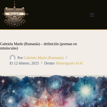
Saltar
al
contenido
Gabriela Marín (Rumanía) – definición (poemas en
minúsculas)
Por
Gabriela Marín (Rumanía)
El
12 febrero, 2025
Dentro
Mimeógrafo #141