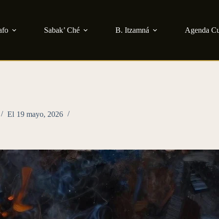
afo
Sabak’ Ché
B. Itzamná
Agenda Cu
El
19 mayo, 2026