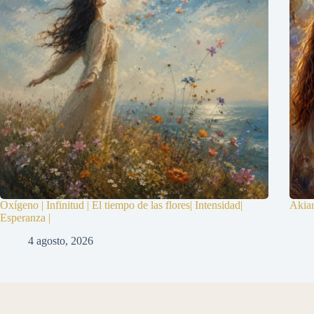
Oxígeno | Infinitud | El tiempo de las flores| Intensidad|
Akia
Esperanza |
4 agosto, 2026