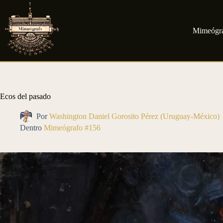
Saltar
al
contenido
Mimeógr
Ecos del pasado
Por
Washington Daniel Gorosito Pérez (Uruguay-México)
Dentro
Mimeógrafo #156