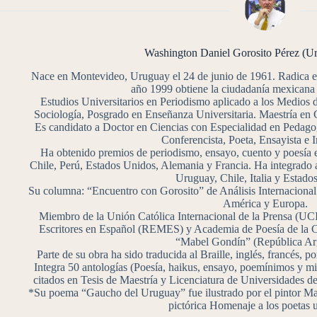
Washington Daniel Gorosito Pérez (
Nace en Montevideo, Uruguay el 24 de junio de 1961. Radica 
año 1999 obtiene la ciudadanía mexicana 
Estudios Universitarios en Periodismo aplicado a los Medios
Sociología, Posgrado en Enseñanza Universitaria. Maestría en 
Es candidato a Doctor en Ciencias con Especialidad en Pedagogí
Conferencista, Poeta, Ensayista e I
Ha obtenido premios de periodismo, ensayo, cuento y poesía 
Chile, Perú, Estados Unidos, Alemania y Francia. Ha integrado 
Uruguay, Chile, Italia y Estado
Su columna: “Encuentro con Gorosito” de Análisis Internacional 
América y Europa.
Miembro de la Unión Católica Internacional de la Prensa (U
Escritores en Español (REMES) y Academia de Poesía de la 
“Mabel Gondín” (República Arg
Parte de su obra ha sido traducida al Braille, inglés, francés, p
Integra 50 antologías (Poesía, haikus, ensayo, poemínimos y mi
citados en Tesis de Maestría y Licenciatura de Universidade
*Su poema “Gaucho del Uruguay” fue ilustrado por el pintor Mar
pictórica Homenaje a los poetas 