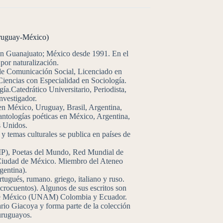
Uruguay-México)
en Guanajuato; México desde 1991. En el
por naturalización.
 de Comunicación Social, Licenciado en
Ciencias con Especialidad en Sociología.
a.Catedrático Universitario, Periodista,
nvestigador.
en México, Uruguay, Brasil, Argentina,
antologías poéticas en México, Argentina,
s Unidos.
y temas culturales se publica en países de
CIP), Poetas del Mundo, Red Mundial de
Ciudad de México. Miembro del Ateneo
entina).
ortugués, rumano. griego, italiano y ruso.
crocuentos). Algunos de sus escritos son
s de México (UNAM) Colombia y Ecuador.
io Giacoya y forma parte de la colección
uruguayos.