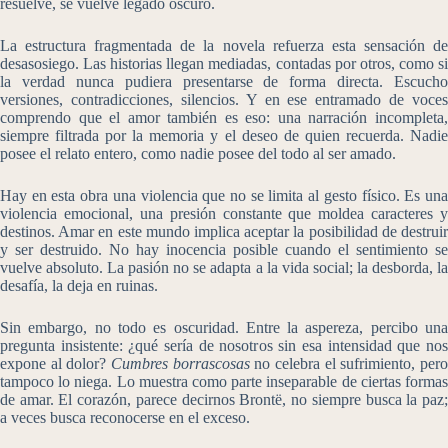
resuelve, se vuelve legado oscuro.
La estructura fragmentada de la novela refuerza esta sensación de
desasosiego. Las historias llegan mediadas, contadas por otros, como si
la verdad nunca pudiera presentarse de forma directa. Escucho
versiones, contradicciones, silencios. Y en ese entramado de voces
comprendo que el amor también es eso: una narración incompleta,
siempre filtrada por la memoria y el deseo de quien recuerda. Nadie
posee el relato entero, como nadie posee del todo al ser amado.
Hay en esta obra una violencia que no se limita al gesto físico. Es una
violencia emocional, una presión constante que moldea caracteres y
destinos. Amar en este mundo implica aceptar la posibilidad de destruir
y ser destruido. No hay inocencia posible cuando el sentimiento se
vuelve absoluto. La pasión no se adapta a la vida social; la desborda, la
desafía, la deja en ruinas.
Sin embargo, no todo es oscuridad. Entre la aspereza, percibo una
pregunta insistente: ¿qué sería de nosotros sin esa intensidad que nos
expone al dolor?
Cumbres borrascosas
no celebra el sufrimiento, per
tampoco lo niega. Lo muestra como parte inseparable de ciertas formas
de amar. El corazón, parece decirnos Brontë, no siempre busca la paz;
a veces busca reconocerse en el exceso.