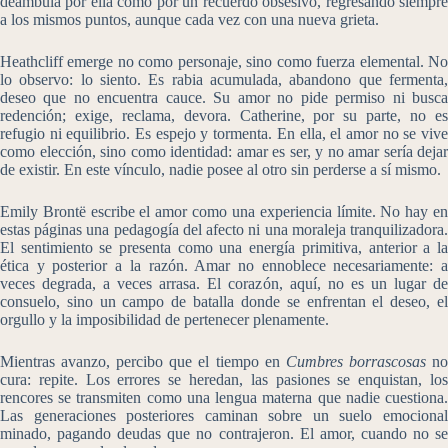
deambula por ella como por un recuerdo obsesivo, regresando siempre
a los mismos puntos, aunque cada vez con una nueva grieta.
Heathcliff emerge no como personaje, sino como fuerza elemental. No
lo observo: lo siento. Es rabia acumulada, abandono que fermenta,
deseo que no encuentra cauce. Su amor no pide permiso ni busca
redención; exige, reclama, devora. Catherine, por su parte, no es
refugio ni equilibrio. Es espejo y tormenta. En ella, el amor no se vive
como elección, sino como identidad: amar es ser, y no amar sería dejar
de existir. En este vínculo, nadie posee al otro sin perderse a sí mismo.
Emily Brontë escribe el amor como una experiencia límite. No hay en
estas páginas una pedagogía del afecto ni una moraleja tranquilizadora.
El sentimiento se presenta como una energía primitiva, anterior a la
ética y posterior a la razón. Amar no ennoblece necesariamente: a
veces degrada, a veces arrasa. El corazón, aquí, no es un lugar de
consuelo, sino un campo de batalla donde se enfrentan el deseo, el
orgullo y la imposibilidad de pertenecer plenamente.
Mientras avanzo, percibo que el tiempo en
Cumbres borrascosas
n
cura: repite. Los errores se heredan, las pasiones se enquistan, los
rencores se transmiten como una lengua materna que nadie cuestiona.
Las generaciones posteriores caminan sobre un suelo emocional
minado, pagando deudas que no contrajeron. El amor, cuando no se