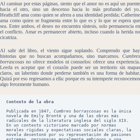
Al caminar por estas páginas, siento que el amor no es aquí un puente
hacia el otro, sino un descenso hacia lo más profundo del yo.
Heathcliff ama como quien se aferra a una identidad perdida; Catherine
ama como quien se fragmenta entre lo que es y lo que se espera que
sea. Entre ambos, el deseo no encuentra síntesis, solo permanencia en
el conflicto. Amar es permanecer abierto, incluso cuando la herida no
cicatriza.
Al salir del libro, el viento sigue soplando. Comprendo que hay
historias que no buscan acompañarnos, sino marcarnos.
Cumbres
borrascosas
no ofrece modelos ni consuelos: ofrece una experiencia.
Leerla es aceptar que el corazón puede ser un territorio sin mapas
claros, un laberinto donde perderse también es una forma de habitar.
Quizá por eso regresamos a ella: porque en su intemperie reconocemos
algo ferozmente humano.
Contexto de la obra
Publicada en 1847, 
Cumbres borrascosas
 es la única 
novela de Emily Brontë y una de las obras más 
radicales de la literatura inglesa del siglo XIX. 
En un contexto victoriano marcado por normas 
morales rígidas y expectativas sociales claras, la 
novela desentonó por su representación de pasiones 
extremas, personajes moralmente ambiguos y una 