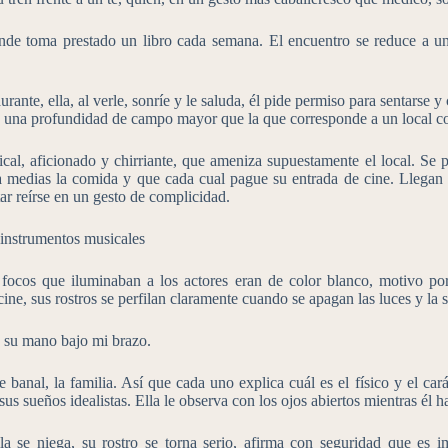
 donde toma prestado un libro cada semana. El encuentro se reduce a un
rante, ella, al verle, sonríe y le saluda, él pide permiso para sentarse
do una profundidad de campo mayor que la que corresponde a un local c
l, aficionado y chirriante, que ameniza supuestamente el local. Se pre
a medias la comida y que cada cual pague su entrada de cine. Llegan 
r reírse en un gesto de complicidad.
 instrumentos musicales
ocos que iluminaban a los actores eran de color blanco, motivo por el
cine, sus rostros se perfilan claramente cuando se apagan las luces y la 
o su mano bajo mi brazo.
anal, la familia. Así que cada uno explica cuál es el físico y el cará
sus sueños idealistas. Ella le observa con los ojos abiertos mientras él 
lla se niega, su rostro se torna serio, afirma con seguridad que es 