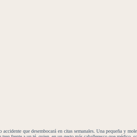
accidente que desembocará en citas semanales. Una pequeña y molesta
tren frente a un té, quien, en un gesto más caballeresco que médico, s