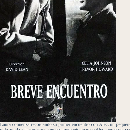
Laura comienza recordando su primer encuentro con Alec, un pequeño 
pide ayuda a la camarera y en ese momento aparece Alec, que espera su 