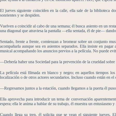
El jueves siguiente coinciden en la calle, ella sale de la biblioteca
sonrientes y se despiden.
Vuelven a coincidir al cabo de una semana; él busca asiento en un restau
una diagonal que atraviesa la pantalla —ella sentada, él de pie— dan
Sentado, frente a frente, comienzan a bromear sobre un conjunto musica
acompañarla aunque sea en asientos separados. Ella insiste en pagar 
musical acompañando los anuncios previos a la película. No puede evita
—Debería haber una Sociedad para la prevención de la crueldad sobre
La película está filmada en blanco y negro; en aquellos tiempos los f
localización o de otros actores secundarios. Incluso cuando están en el 
—Regresamos juntos a la estación, cuando llegamos a la puerta él pus
Ella aprovecha para introducir un tema de conversación aparentemente b
espera; ella le anima a hablar de su trabajo, él muestra un entusiasmo y 
Cuando llega su tren, él solicita que se vean el siguiente jueves. E