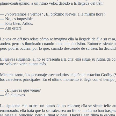
plano/contraplano, a un ritmo veloz debido a la llegada del tren.
— ¿Volveremos a vernos? ¿El próximo jueves, a la misma hora?
— No, es imposible.
— Esta bien. Adiós.
— Allí estaré.
La voz en off nos relata cómo se imagina ella la llegada de él a su cas
andén, pero es iluminado cuando toma una decisión. Entonces siente un
pero podría ocurrir, por lo que, cuando desciende de su tren, ha decidid
El jueves siguiente, él no se presenta a la cita; ella sigue su rutina de 
no volver a verle nunca más.
Mientras tanto, los personajes secundarios, el jefe de estación Godby
los caracteres principales. En el último momento él llega con el tiempo
— ¿El jueves que viene?
— Sí, el jueves.
La siguiente cita marca un punto de no retorno; ella se siente feliz a
enamorado; ella trata que la sensatez sea un freno —aún no han traspasa
se niega al principio, pero al final lo besa. David Lean filma la esce