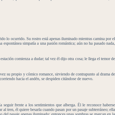
rido lo ocurrido. Su rostro está apenas iluminado mientras camina por el
una espontánea simpatía a una pasión romántica; aún no ha pasado nada,
 estación comienza a dudar; tal vez él dijo otra cosa; le llega el temor de
u vez su propio y cómico romance, sirviendo de contrapunto al drama de
n corriendo hacia el andén, se despiden citándose de nuevo.
ía seguir frente a los sentimientos que alberga. Él le reconoce haberse
al tren, él quiere besarla cuando pasan por un pasaje subterráneo; ella
emo del pasaje apenas iluminado; entonces unas sombras se marcan en la