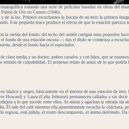
matográfica rodando una serie de películas basadas en obras del dram
la Palma de Oro en Cannes (1946).
o y de la luz. Primero escuchamos la bocina de un tren; la primera im
el fondo. Este pequeño truco produce el efecto de que la estación parezc
n la niebla del fondo; del techo del andén cuelgan unas pequeñas luces,
 el fondo de una estación oscura—; tras el título se comienza a escuc
puesta, desde el fondo hacia el espectador.
de clase media y un doctor, ambos casados y con hijos, que se enamoran 
 sentido de culpabilidad. El perpetuo relato de amor, de lo que podría 
en blanco y negro, básicamente en el interior de una estación de tren. 
vor Howard) y Laura (Celia Johnson) permanecen callados y sin decir una
jera a lo que sucede entre ellos. Se miran y agachan la mirada sin atrev
la. Él sale del café mientras ella aparentemente escucha la cháchara, pe
ando regresa, está pálida, el rostro descompuesto, el ánimo derrotado. D