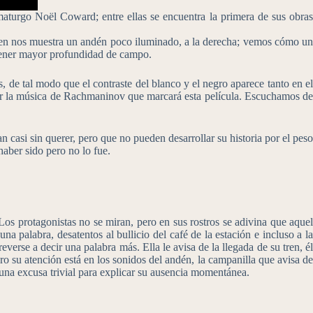
aturgo Noël Coward; entre ellas se encuentra la primera de sus obras
agen nos muestra un andén poco iluminado, a la derecha; vemos cómo un
a tener mayor profundidad de campo.
 de tal modo que el contraste del blanco y el negro aparece tanto en el
har la música de Rachmaninov que marcará esta película. Escuchamos de
casi sin querer, pero que no pueden desarrollar su historia por el peso
haber sido pero no lo fue.
Los protagonistas no se miran, pero en sus rostros se adivina que aquel
 palabra, desatentos al bullicio del café de la estación e incluso a la
erse a decir una palabra más. Ella le avisa de la llegada de su tren, él
ro su atención está en los sonidos del andén, la campanilla que avisa de
a una excusa trivial para explicar su ausencia momentánea.