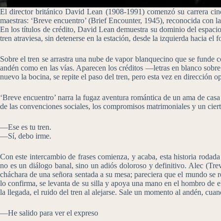
El director británico David Lean (1908-1991) comenzó su carrera cine
maestras: ‘Breve encuentro’ (Brief Encounter, 1945), reconocida con 
En los títulos de crédito, David Lean demuestra su dominio del espaci
tren atraviesa, sin detenerse en la estación, desde la izquierda hacia 
Sobre el tren se arrastra una nube de vapor blanquecino que se funde co
andén como en las vías. Aparecen los créditos —letras en blanco sobre
nuevo la bocina, se repite el paso del tren, pero esta vez en dirección o
‘Breve encuentro’ narra la fugaz aventura romántica de un ama de casa 
de las convenciones sociales, los compromisos matrimoniales y un cierto
—Ese es tu tren.
—Sí, debo irme.
Con este intercambio de frases comienza, y acaba, esta historia rodada 
no es un diálogo banal, sino un adiós doloroso y definitivo. Alec (Tre
cháchara de una señora sentada a su mesa; pareciera que el mundo se redu
lo confirma, se levanta de su silla y apoya una mano en el hombro de el
la llegada, el ruido del tren al alejarse. Sale un momento al andén, cu
—He salido para ver el expreso