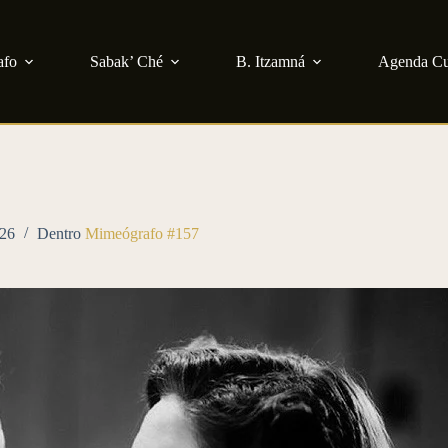
afo
Sabak’ Ché
B. Itzamná
Agenda Cu
026
Dentro
Mimeógrafo #157