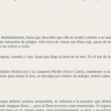
a, detalladamente, hasta que descubre que ella no podrá contarle a su ma
a sensación de peligro, está cerca de cruzar una línea roja, pasar de 
o no volver a verlo.
compras, comida y cine, hasta que llega la hora de su tren. En el bar de la
 (Stanley Holloway) y la camarera Myrtle (Joyce Carey), mantienen a s
 justo para tomar el tren, se disculpa por motivo de trabajo; ambos sale
unque debiera sentirse arrepentida, se enfrenta a la sensatez que deber
do ninguna línea—, pero al final reconoce estar enamorada. Al regresar 
na del beso en un primer plano, pero inmediatamente se aleja a un extr