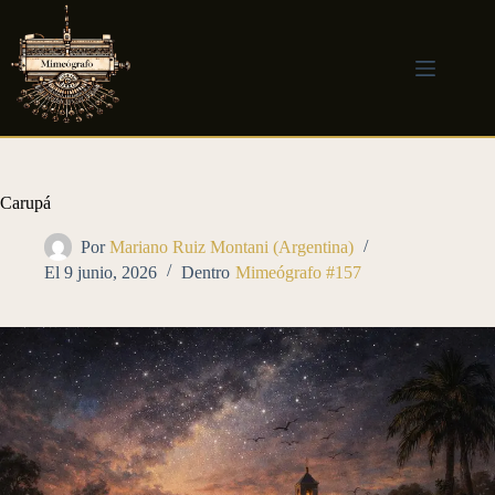
Saltar
al
contenido
Carupá
Por
Mariano Ruiz Montani (Argentina)
El
9 junio, 2026
Dentro
Mimeógrafo #157