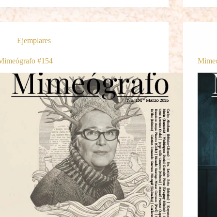
Ejemplares
Mimeógrafo #154
Mimeó