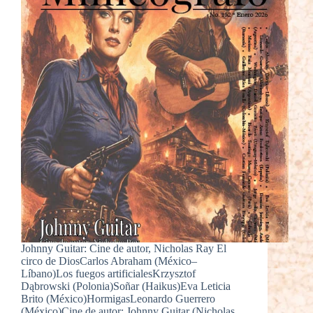
Johnny Guitar: Cine de autor, Nicholas Ray El
circo de DiosCarlos Abraham (México–
Líbano)Los fuegos artificialesKrzysztof
Dąbrowski (Polonia)Soñar (Haikus)Eva Leticia
Brito (México)HormigasLeonardo Guerrero
(México)Cine de autor: Johnny Guitar (Nicholas