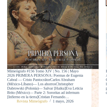
Mimeógrafo #156 Tomo XIV | No. 156 | Mayo
2026 PRIMERA PERSONA: Poemas de Eugenia
Cabral — Cristo PantocrátorCarlos Abraham
(México-Líbano)— Los ahorrosChristopher
Dabrowski (Polonia)— Salvar [Haiku]Eva Leticia
Brito (México)— Parte 2: Sororitas ad infernum
[Infierno en la tierra]Cristian Fernando…
Revista Mimeógrafo
1 mayo, 2026