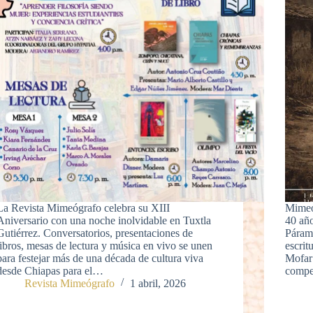
La Revista Mimeógrafo celebra su XIII
Mimeó
Aniversario con una noche inolvidable en Tuxtla
40 año
Gutiérrez. Conversatorios, presentaciones de
Páram
libros, mesas de lectura y música en vivo se unen
escri
para festejar más de una década de cultura viva
Mofar
desde Chiapas para el…
compe
Revista Mimeógrafo
1 abril, 2026