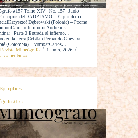
grafo #157 Tomo XIV | No. 157 | Junio
Principios delDADAÍSMO – El problema
encialKrzysztof Dąbrowski (Polonia) – Poema
molinoDamián Jerónimo Andreñuk
tina)– Parte 3 Entrada al infierno…
rno en la tierra]Cristian Fernando Guevara
pié (Colombia) – MimbarCarlos…
Revista Mimeógrafo
1 junio, 2026
3 comentarios
Ejemplares
grafo #155