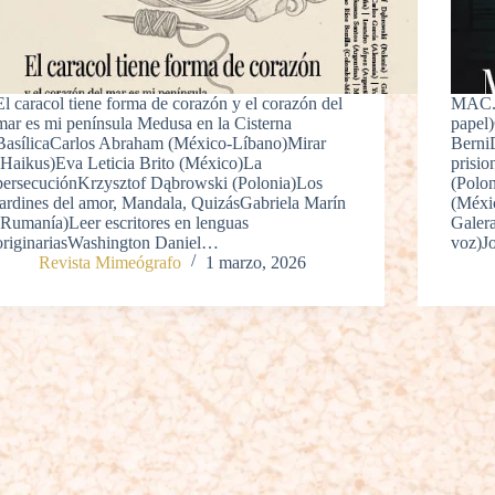
El caracol tiene forma de corazón y el corazón del
MAC. E
mar es mi península Medusa en la Cisterna
papel
BasílicaCarlos Abraham (México-Líbano)Mirar
Berni
(Haikus)Eva Leticia Brito (México)La
prisio
persecuciónKrzysztof Dąbrowski (Polonia)Los
(Polon
jardines del amor, Mandala, QuizásGabriela Marín
(Méxi
(Rumanía)Leer escritores en lenguas
Galer
originariasWashington Daniel…
voz)J
Revista Mimeógrafo
1 marzo, 2026