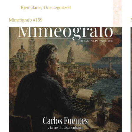
Ejemplares
,
Uncategorized
Mimeógrafo #159