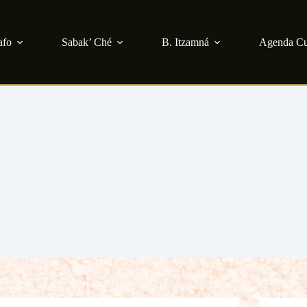
afo
Sabak’ Ché
B. Itzamná
Agenda Cu