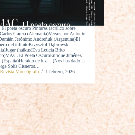
l poeta oscuro Pinturas (acrílico sobre
)Carlos García (Alemania)Versos por Antonio
Damián Jerónimo Andreñuk (Argentina)El
nero del infinitoKrzysztof Dąbrowski
ia)Jugar (haikus)Eva Leticia Brito
co)MAC. El Poeta OscuroEnrique Jiménez
a (España)Heraldo de luz… (Nos has dado la
orge Solís Cisneros…
Revista Mimeógrafo
1 febrero, 2026