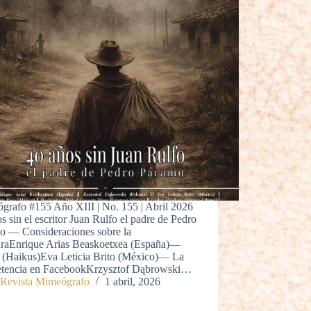
grafo #155 Año XIII | No. 155 | Abril 2026
s sin el escritor Juan Rulfo el padre de Pedro
o — Consideraciones sobre la
turaEnrique Arias Beaskoetxea (España)—
 (Haikus)Eva Leticia Brito (México)— La
tencia en FacebookKrzysztof Dąbrowski…
Revista Mimeógrafo
1 abril, 2026