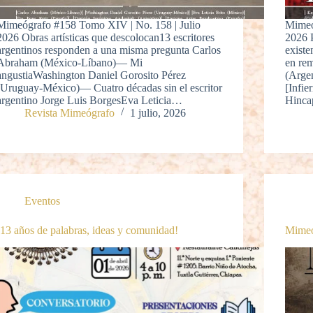
Mimeógrafo #158 Tomo XIV | No. 158 | Julio
Mimeó
2026 Obras artísticas que descolocan13 escritores
2026 
argentinos responden a una misma pregunta Carlos
exist
Abraham (México-Líbano)— Mi
en re
angustiaWashington Daniel Gorosito Pérez
(Argen
(Uruguay-México)— Cuatro décadas sin el escritor
[Infie
argentino Jorge Luis BorgesEva Leticia…
Hinca
Revista Mimeógrafo
1 julio, 2026
Eventos
¡13 años de palabras, ideas y comunidad!
Mimeó