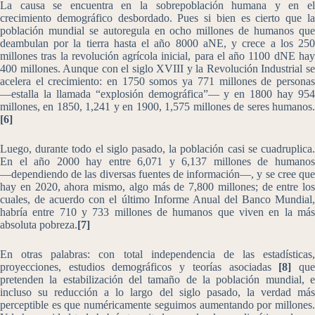
La causa se encuentra en la sobrepoblación humana y en el
crecimiento demográfico desbordado. Pues si bien es cierto que la
población mundial se autoregula en ocho millones de humanos que
deambulan por la tierra hasta el año 8000 aNE, y crece a los 250
millones tras la revolución agrícola inicial, para el año 1100 dNE hay
400 millones. Aunque con el siglo XVIII y la Revolución Industrial se
acelera el crecimiento: en 1750 somos ya 771 millones de personas
―estalla la llamada “explosión demográfica”― y en 1800 hay 954
millones, en 1850, 1,241 y en 1900, 1,575 millones de seres humanos.
[6]
Luego, durante todo el siglo pasado, la población casi se cuadruplica.
En el año 2000 hay entre 6,071 y 6,137 millones de humanos
―dependiendo de las diversas fuentes de información―, y se cree que
hay en 2020, ahora mismo, algo más de 7,800 millones; de entre los
cuales, de acuerdo con el último Informe Anual del Banco Mundial,
habría entre 710 y 733 millones de humanos que viven en la más
absoluta pobreza.
[7]
En otras palabras: con total independencia de las estadísticas,
proyecciones, estudios demográficos y teorías asociadas
[8]
qu
pretenden la estabilización del tamaño de la población mundial, e
incluso su reducción a lo largo del siglo pasado, la verdad más
perceptible es que numéricamente seguimos aumentando por millones.