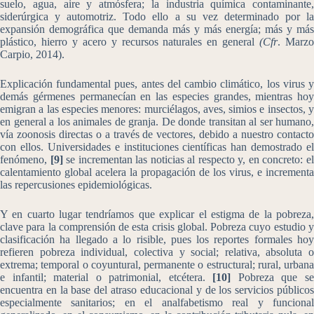
suelo, agua, aire y atmósfera; la industria química contaminante,
siderúrgica y automotriz. Todo ello a su vez determinado por la
expansión demográfica que demanda más y más energía; más y más
plástico, hierro y acero y recursos naturales en general
(Cfr
. Marz
Carpio, 2014).
Explicación fundamental pues, antes del cambio climático, los virus y
demás gérmenes permanecían en las especies grandes, mientras hoy
emigran a las especies menores: murciélagos, aves, simios e insectos, y
en general a los animales de granja. De donde transitan al ser humano,
vía zoonosis directas o a través de vectores, debido a nuestro contacto
con ellos. Universidades e instituciones científicas han demostrado el
fenómeno,
[9]
se incrementan las noticias al respecto y, en concreto: e
calentamiento global acelera la propagación de los virus, e incrementa
las repercusiones epidemiológicas.
Y en cuarto lugar tendríamos que explicar el estigma de la pobreza,
clave para la comprensión de esta crisis global. Pobreza cuyo estudio y
clasificación ha llegado a lo risible, pues los reportes formales hoy
refieren pobreza individual, colectiva y social; relativa, absoluta o
extrema; temporal o coyuntural, permanente o estructural; rural, urbana
e infantil; material o patrimonial, etcétera.
[10]
Pobreza que s
encuentra en la base del atraso educacional y de los servicios públicos
especialmente sanitarios; en el analfabetismo real y funcional