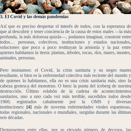
3. El Covid y las demás pandemias
Así que es preciso despertar el interés de todos, con la esperanza de
que al descubrir y tener conciencia de la causa de estos males ―la más
profunda, la más dolorosa quizás―, podamos imaginar, construir entre
todos… personas, colectivos, instituciones y estados nacionales,
soluciones que poco a poco restituyan la armonía y la paz entre
quienes habitamos la tierra: plantas, árboles, rocas, ríos, mares, montes,
animales, personas.
Pero insistamos: el Covid, la crisis sanitaria y su negro manto
resultante, si bien es la enfermedad colectiva más reciente del mundo y
de quienes lo habitamos, ella no es una crisis sanitaria más, sino la
cabeza grotesca del monstruo. O bien: la punta del iceberg de nuestra
destrucción. Último eslabón de la cadena de acontecimientos
sanitarios, uno a uno cada vez más terrible, sucedidos todos desde
1960; registrados cabalmente por la OMS y diversas
instituciones:
[4]
más de noventa enfermedades virales espantosas
todas regionales, nacionales o mundiales, surgidas durante las últimas
seis décadas.
Destaquemos entre ellas, por su elevado número de decesos, las