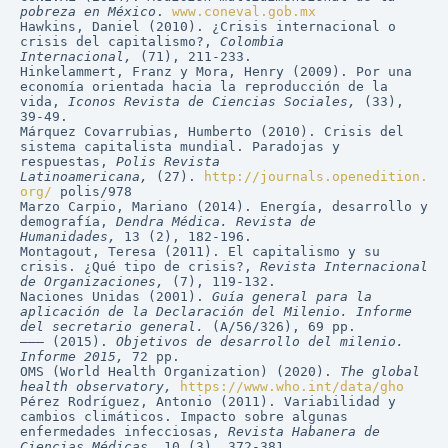
pobreza en México
. 
www.coneval.gob.mx
Hawkins, Daniel (2010). ¿Crisis internacional o 
crisis del capitalismo?, 
Colombia 
Internacional,
 (71), 211-233.
Hinkelammert, Franz y Mora, Henry (2009). Por una 
economía orientada hacia la reproducción de la 
vida, 
Iconos Revista de Ciencias Sociales, 
(33), 
39-49.
Márquez Covarrubias, Humberto (2010). Crisis del 
sistema capitalista mundial. Paradojas y 
respuestas, 
Polis Revista 
Latinoamericana, 
(27). 
http://journals.openedition.
org/
 polis/978
Marzo Carpio, Mariano (2014). Energía, desarrollo y 
demografía, 
Dendra Médica. Revista de 
Humanidades, 
13 (2), 182-196.
Montagout, Teresa (2011). El capitalismo y su 
crisis. ¿Qué tipo de crisis?, 
Revista Internacional 
de Organizaciones, 
(7), 119-132.
Naciones Unidas (2001). 
Guía general para la 
aplicación de la Declaración del Milenio. Informe 
del secretario general.
 (A/56/326), 69 pp.
——— (2015). 
Objetivos de desarrollo del milenio. 
Informe 2015, 
72 pp.
OMS (World Health Organization) (2020). 
The global 
health observatory,
https://www.who.int/data/gho
Pérez Rodríguez, Antonio (2011). Variabilidad y 
cambios climáticos. Impacto sobre algunas 
enfermedades infecciosas, 
Revista Habanera de 
Ciencias Médicas, 
10 (3), 372-381.