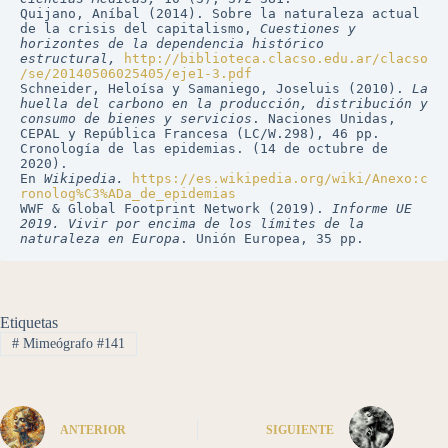
Quijano, Aníbal (2014). Sobre la naturaleza actual 
de la crisis del capitalismo, 
Cuestiones y 
horizontes de la dependencia histórico 
estructural, 
http://biblioteca.clacso.edu.ar/clacso
/se/20140506025405/eje1-3.pdf
Schneider, Heloísa y Samaniego, Joseluis (2010). 
La 
huella del carbono en la producción, distribución y 
consumo de bienes y servicios
.
Naciones Unidas, 
CEPAL y República Francesa (LC/W.298), 46 pp.
Cronología de las epidemias. (14 de octubre de 
2020). 
En 
Wikipedia. 
https://es.wikipedia.org/wiki/Anexo:c
ronolog%C3%ADa_de_epidemias
WWF & Global Footprint Network (2019). 
Informe UE 
2019. Vivir por encima de los límites de la 
naturaleza en Europa
. Unión Europea, 35 pp.
Etiquetas
#
Mimeógrafo #141
ANTERIOR
SIGUIENTE