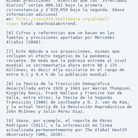
mismas previsiones”. Mientras que los “infectados 
diarios” serían 806,141 bajo la primera 
circunstancia y 3’029,659 bajo la segunda. Véase 
información adicional 
en: 
https://covid19.healthdata.org/global?
view=
 total-deaths&tab=trend.
[6] Cifras y referencias que se basan en las 
fuentes y precisiones aportadas por Mercedes 
Alcañiz (2008).
[7] Esto debido a sus proyecciones, mismas que 
incluyen el efecto negativo de la pandemia 
reciente. De modo que la pobreza extrema al nivel 
mundial se incrementaría ahora entre 88 y 115 
millones; es decir ella oscilaría en el rango de 
entre 9.1 y 9.4 % de la población mundial.
[8] La Teoría de la Transición Demográfica 
desarrollada entre 1929 y 1963 por Warren Thompson, 
Kingsley Davis, Frank Wallace y Francine Van de 
Valle, entre otros; la Teoría de la Segunda 
Transición (1986) de Lesthaghe y D. J. van de Kaa, 
y la actual Teoría de la Revolución Reproductiva de 
John McInnes y Julio Pérez Díaz.
[9] Véase, por ejemplo, el reporte de Pérez 
Rodríguez (2011), o la información en línea 
actualizada permanentemente por 
The Global Health 
Observatory
 (OMS, 2020).