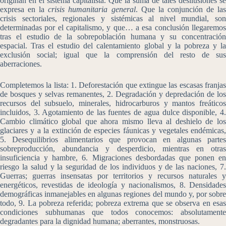
originan en el sistema capitalista. Que la suma de tales desilusiones se
expresa en la
crisis humanitaria general
. Que la conjunción de la
crisis sectoriales, regionales y sistémicas al nivel mundial, son
determinadas por el capitalismo, y que… a esa conclusión llegaremos
tras el estudio de la sobrepoblación humana y su concentración
espacial. Tras el estudio del calentamiento global y la pobreza y la
exclusión social; igual que la comprensión del resto de sus
aberraciones.
Completemos la lista: 1. Deforestación que extingue las escasas franjas
de bosques y selvas remanentes, 2. Degradación y depredación de los
recursos del subsuelo, minerales, hidrocarburos y mantos freáticos
incluidos, 3. Agotamiento de las fuentes de agua dulce disponible, 4.
Cambio climático global que ahora mismo lleva al deshielo de los
glaciares y a la extinción de especies fáunicas y vegetales endémicas,
5. Desequilibrios alimentarios que provocan en algunas partes
sobreproducción, abundancia y desperdicio, mientras en otras
insuficiencia y hambre, 6. Migraciones desbordadas que ponen en
riesgo la salud y la seguridad de los individuos y de las naciones, 7.
Guerras; guerras insensatas por territorios y recursos naturales y
energéticos, revestidas de ideología y nacionalismos, 8. Densidades
demográficas inmanejables en algunas regiones del mundo y, por sobre
todo, 9. La pobreza referida; pobreza extrema que se observa en esas
condiciones subhumanas que todos conocemos: absolutamente
degradantes para la dignidad humana; aberrantes, monstruosas.