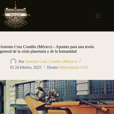
Saltar
al
contenido
Antonio Cruz Coutiño (México) – Apuntes para una teoría
general de la crisis planetaria y de la humanidad
Por
Antonio Cruz Coutiño (México)
El
24 febrero, 2025
Dentro
Mimeógrafo #141