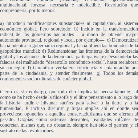
multinacional, forzosa, necesaria e indefectible. Revolución que
comprendería, por lo menos:
a) Introducir modificaciones substanciales al capitalismo, al sistema
económico global. Pero sobretodo: b) Incidir en la transformación
radical de los gobiernos nacionales ―a modo de obtener mayor
autonomía provincial, regional y local, por ejemplo―, c) Democratizar
hacia adentro la gobernanza regional y hacia afuera las bondades de la
geopolítica mundial; d) Redimensionar las fronteras de la democracia
global y los alcances de la democracia participativa; e) Desmantelar las
falacias del malhadado “desarrollo económico-social”, hasta reelaborar
su concepto; f) Garantizar verdadera conciencia y colaboración por
parte de la ciudadanía, y atender finalmente, g) Todos los demás
componentes socioculturales de carácter global.
Cierto es, sin embargo, que todo ello implicaría, necesariamente, tal
como se ha hecho desde la filosofía y el libre pensamiento a lo largo de
la historia: urdir e hilvanar sueños para salvar a la tierra y a la
humanidad. E incluso discurrir y forjar utopías ahí en donde sea
provechoso oponerlas a aquellos conservadurismos que se aferran al
pasado. Utopías como sistemas deseables, realidades difíciles de
concretar, mismas que, no obstante, siempre han sido el germen y el
sustrato de las revoluciones.