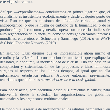
este viaje sin retorno.
Así que ―expresábamos― concluiremos en primer lugar en que, el
capitalismo es insostenible ecológicamente y desde cualquier punto de
vista. Esto es: que las emisiones de dióxido de carbono natural y
antropogénico (o que la huella de carbono de la humanidad, o de la
producción y el consumo general), supera con creces los índices de
auto regeneración del planeta, tal como se consigna en varios informes
mundiales, entre otros en Schneider y Samaniego (2010), o en WWF
& Global Footprint Network (2019).
En segundo lugar, diremos que es imprescindible ahora mismo el
estudio y la reflexión; la construcción de una teoría que explique la
densidad, la hondura y la inevitabilidad de la crisis. Ello con base en la
compilación y sistematización de las propuestas e ideas luminosas
surgidas al respecto en los últimos tiempos, al igual que aquella
información estadística relativa. Aunque entonces, previamente,
tendríamos que definir las
características de esta crisis global
.
Para poder asirla, para sacudirla desde sus cimientos y causas; para
intervenirla desde la sociedad, las organizaciones, los gobiernos
nacionales y los organismos multinacionales.
De modo que, a reserva de profundizar en los estudios pertinentes y en