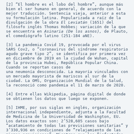
[2] “El hombre es el lobo del hombre”, aunque más 
bien el ser humano en general, de acuerdo con la 
mejor traducción. Sentencia vieja, anterior a esta 
su formulación latina. Popularizada a raíz de la 
divulgación de la obra 
El Leviatán
 (1651) del 
filósofo inglés Thomas Hobbes; variación de la que 
se encuentra en 
Asinaria (De los asnos),
 de Plauto, 
el comediógrafo latino (251-184 aNE).
[3] La pandemia Covid 19, provocada por el virus 
SARS Cov2, o “coronavirus del síndrome respiratorio 
agudo grave tipo 2”, se identifica por primera vez 
en diciembre de 2019 en la ciudad de Wuhan, capital 
de la provincia Hubei, República Popular China. 
Cuando se reportan casos de 
una neumonía desconocida. La mayoría vinculados con 
un mercado mayorista de mariscos al sur de la 
ciudad.​ La OMS, Organización Mundial de la Salud, 
la reconoció como pandemia el 11 de marzo de 2020. ​
[4] Entre ellas Wikipedia, página digital de donde 
se obtienen los datos que luego se exponen.
[5] IHME, por sus siglas en inglés, organización 
internacional independiente, adjunta a la Facultad 
de Medicina de la Universidad de Washington, EU. 
Los datos exactos son: 2’528,605 casos bajo 
“acatamiento de todas las previsiones sanitarias” y 
3’330,936 en condiciones de “relajamiento de las 