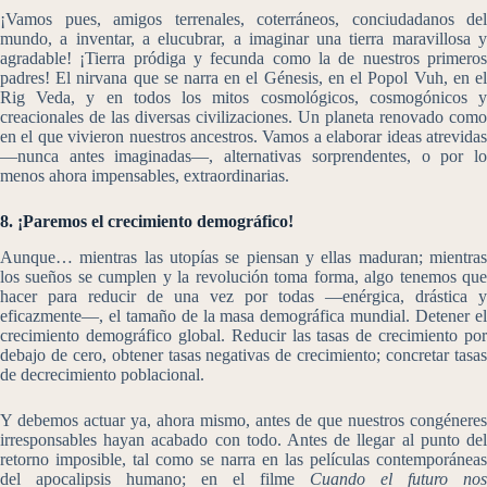
¡Vamos pues, amigos terrenales, coterráneos, conciudadanos del
mundo, a inventar, a elucubrar, a imaginar una tierra maravillosa y
agradable! ¡Tierra pródiga y fecunda como la de nuestros primeros
padres! El nirvana que se narra en el Génesis, en el Popol Vuh, en el
Rig Veda, y en todos los mitos cosmológicos, cosmogónicos y
creacionales de las diversas civilizaciones. Un planeta renovado como
en el que vivieron nuestros ancestros. Vamos a elaborar ideas atrevidas
―nunca antes imaginadas―, alternativas sorprendentes, o por lo
menos ahora impensables, extraordinarias.
8. ¡Paremos el crecimiento demográfico!
Aunque… mientras las utopías se piensan y ellas maduran; mientras
los sueños se cumplen y la revolución toma forma, algo tenemos que
hacer para reducir de una vez por todas ―enérgica, drástica y
eficazmente―, el tamaño de la masa demográfica mundial. Detener el
crecimiento demográfico global. Reducir las tasas de crecimiento por
debajo de cero, obtener tasas negativas de crecimiento; concretar tasas
de decrecimiento poblacional.
Y debemos actuar ya, ahora mismo, antes de que nuestros congéneres
irresponsables hayan acabado con todo. Antes de llegar al punto del
retorno imposible, tal como se narra en las películas contemporáneas
del apocalipsis humano; en el filme
Cuando el futuro nos