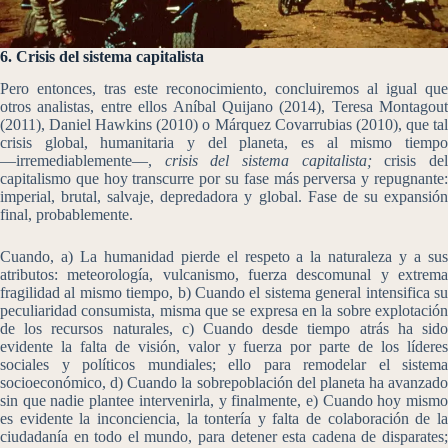
6. Crisis del sistema capitalista
Pero entonces, tras este reconocimiento, concluiremos al igual que
otros analistas, entre ellos Aníbal Quijano (2014), Teresa Montagout
(2011), Daniel Hawkins (2010) o Márquez Covarrubias (2010), que tal
crisis global, humanitaria y del planeta, es al mismo tiempo
―irremediablemente―,
crisis del sistema capitalista;
crisis de
capitalismo que hoy transcurre por su fase más perversa y repugnante:
imperial, brutal, salvaje, depredadora y global. Fase de su expansión
final, probablemente.
Cuando, a) La humanidad pierde el respeto a la naturaleza y a sus
atributos: meteorología, vulcanismo, fuerza descomunal y extrema
fragilidad al mismo tiempo, b) Cuando el sistema general intensifica su
peculiaridad consumista, misma que se expresa en la sobre explotación
de los recursos naturales, c) Cuando desde tiempo atrás ha sido
evidente la falta de visión, valor y fuerza por parte de los líderes
sociales y políticos mundiales; ello para remodelar el sistema
socioeconómico, d) Cuando la sobrepoblación del planeta ha avanzado
sin que nadie plantee intervenirla, y finalmente, e) Cuando hoy mismo
es evidente la inconciencia, la tontería y falta de colaboración de la
ciudadanía en todo el mundo, para detener esta cadena de disparates;