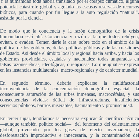
Y la humanidad toda habría transitado por el colapso climático, alguna
potencial catástrofe global y agotado las escasas reservas de recursos
bióticos, para cuando por fin llegue a la auto regulación “natural”,
asistida por la ciencia.
De modo que la conciencia y la razón demográfica de la crisis
humanitaria está ahí. Conciencia y razón a la que todos rehúyen,
evitan, o evaden. Temen darle la cara, sobre todo en el ámbito de la
política, de los gobiernos, de las políticas públicas y de las cuestiones
de Estado. Así desde el ámbito local y regional hacia arriba, y hacia los
gobiernos provinciales, estatales y nacionales; todas amparadas en
falsas razones éticas, ideológicas, o religiosas. Lo que igual se expresa
en las instancias multilaterales, macro-regionales y de carácter mundial.
En segundo término, debería explicarse la multifactorial
inconveniencia de la concentración demográfica espacial, la
consecuente saturación de las urbes inmensas, macrocéfalas, y sus
consecuencias vívidas: déficit de infraestructuras, insuficientes
servicios públicos, barrios miserables, hacinamiento y promiscuidad.
En tercer lugar, tendríamos la necesaria explicación científico técnica
―aunque también político social―, del fenómeno del calentamiento
global, provocado por los gases de efecto invernadero, la
desforestación improductiva e innecesaria, y la contaminación del