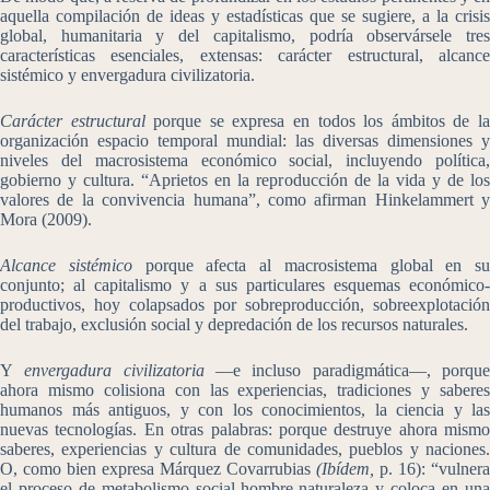
aquella compilación de ideas y estadísticas que se sugiere, a la crisis
global, humanitaria y del capitalismo, podría observársele tres
características esenciales, extensas: carácter estructural, alcance
sistémico y envergadura civilizatoria.
Carácter estructural
porque se expresa en todos los ámbitos de l
organización espacio temporal mundial: las diversas dimensiones y
niveles del macrosistema económico social, incluyendo política,
gobierno y cultura. “Aprietos en la reproducción de la vida y de los
valores de la convivencia humana”, como afirman Hinkelammert y
Mora (2009).
Alcance sistémico
porque afecta al macrosistema global en su
conjunto; al capitalismo y a sus particulares esquemas económico-
productivos, hoy colapsados por sobreproducción, sobreexplotación
del trabajo, exclusión social y depredación de los recursos naturales.
Y
envergadura civilizatoria
―e incluso paradigmática―, porqu
ahora mismo colisiona con las experiencias, tradiciones y saberes
humanos más antiguos, y con los conocimientos, la ciencia y las
nuevas tecnologías. En otras palabras: porque destruye ahora mismo
saberes, experiencias y cultura de comunidades, pueblos y naciones.
O, como bien expresa Márquez Covarrubias
(Ibídem,
p. 16): “vulnera
el proceso de metabolismo social hombre-naturaleza y coloca en una