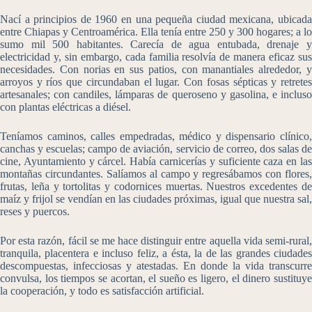
Nací a principios de 1960 en una pequeña ciudad mexicana, ubicada
entre Chiapas y Centroamérica. Ella tenía entre 250 y 300 hogares; a lo
sumo mil 500 habitantes. Carecía de agua entubada, drenaje y
electricidad y, sin embargo, cada familia resolvía de manera eficaz sus
necesidades. Con norias en sus patios, con manantiales alrededor, y
arroyos y ríos que circundaban el lugar. Con fosas sépticas y retretes
artesanales; con candiles, lámparas de queroseno y gasolina, e incluso
con plantas eléctricas a diésel.
Teníamos caminos, calles empedradas, médico y dispensario clínico,
canchas y escuelas; campo de aviación, servicio de correo, dos salas de
cine, Ayuntamiento y cárcel. Había carnicerías y suficiente caza en las
montañas circundantes. Salíamos al campo y regresábamos con flores,
frutas, leña y tortolitas y codornices muertas. Nuestros excedentes de
maíz y frijol se vendían en las ciudades próximas, igual que nuestra sal,
reses y puercos.
Por esta razón, fácil se me hace distinguir entre aquella vida semi-rural,
tranquila, placentera e incluso feliz, a ésta, la de las grandes ciudades
descompuestas, infecciosas y atestadas. En donde la vida transcurre
convulsa, los tiempos se acortan, el sueño es ligero, el dinero sustituye
la cooperación, y todo es satisfacción artificial.