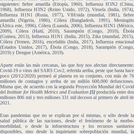
siguientes: fiebre amarilla (Etiopía, 1960), Influenza H3N2 (China,
1968), Influenza H3N2 (Reino Unido, 1972), Viruela (India, 1974),
Influenza H1N1 (Rusia, 1977), VIH/sida (mundial, 1981), fiebre
amarilla (Nigeria, 1986), Cólera (Bangladesh, 1991), Meningitis
(África este, 1996), Cólera (Luanda, 2006), Influenza H1N1 (México,
2009), Cólera (Haití, 2010), Sarampión (Congo, 2010), Ébola
(Guinea, 2013), Influenza H1N1 (India, 2015), Zika (mundial, 2015),
Cólera (Yemen, 2016), encefalitis (India, 2017), Influenza estacional
(Estados Unidos, 2017), Ébola (Congo, 2018), Sarampión (Congo,
2019) y Dengue (América, 2019).
Aparte están las más cercanas, las que hoy nos afectan directamente:
Covid-19 o virus del SARS Cov2, referida arriba, peste que hasta hace
poco (20/12/2020) permeó al planeta en su conjunto, con más de 76
millones de contagios y arriba de un millón 600,000 defunciones.
Misma que, de acuerdo con la segunda Proyección Mundial del Covid
del
Institute for Health Metrics and Evaluation
[5]
produciría entre do
millones 806 mil y tres millones 331 mil decesos al primero de abril de
2021.
Esas pandemias que no se explican por sí mismas, o sólo desde la
salud pública de las naciones, desde el fenómeno de la morbo-
morbilidad, o desde la infraestructura y los recursos sanitarios
disponibles, sino desde la inquietante sobrepoblación mundial, la